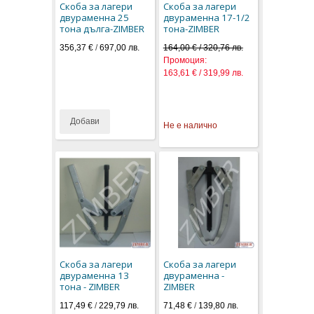
Скоба за лагери
Скоба за лагери
двураменна 25
двураменна 17-1/2
тона дълга-ZIMBER
тона-ZIMBER
356,37 €
/
697,00 лв.
164,00 € / 320,76 лв.
Промоция:
163,61 € / 319,99 лв.
Добави
Не е налично
Скоба за лагери
Скоба за лагери
двураменна 13
двураменна -
тона - ZIMBER
ZIMBER
117,49 €
/
229,79 лв.
71,48 €
/
139,80 лв.