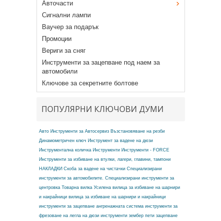
Авточасти
Сигнални лампи
Ваучер за подарък
Промоции
Вериги за сняг
Инструменти за зацепване под наем за
автомобили
Ключове за секретните болтове
ПОПУЛЯРНИ КЛЮЧОВИ ДУМИ
Авто Инструменти за Автосервиз
Възстановяване на резби
Динамометричен ключ
Инструмент за вадене на дюзи
Инструментална количка
Инструменти
Инструменти - FORCE
Инструменти за избиване на втулки, лагери, главини, тампони
НАКЛАДКИ
Скоба за вадене на чистачки
Специализирани
инструменти за автомобилите.
Специализирани инструменти за
центровка
Товарна вилка
Усилена вилица за избиване на шарнири
и накрайници
вилица за избиване на шарнири и накрайници
инструменти за зацепване ангренажната система
инструменти за
фрезоване на легла на дюзи
инструменти зембер
пети зацепване