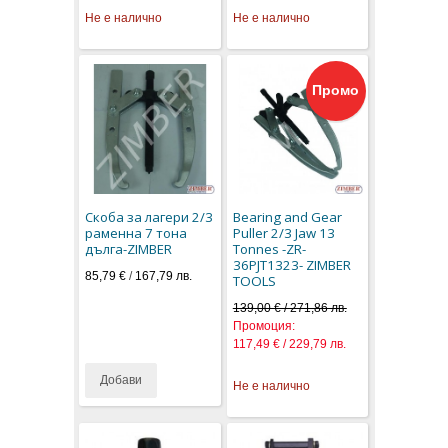
Не е налично
Не е налично
Промо
Скоба за лагери 2/3
Bearing and Gear
раменна 7 тона
Puller 2/3 Jaw 13
дълга-ZIMBER
Tonnes -ZR-
36PJT1323- ZIMBER
85,79 €
/
167,79 лв.
TOOLS
139,00 € / 271,86 лв.
Промоция:
117,49 € / 229,79 лв.
Добави
Не е налично