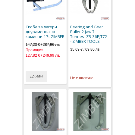
Скоба за лагери
Bearing and Gear
двураменна за
Puller 2 Jaw 7
камиони-17t-ZIMBER
Tonnes -ZR-36PJT72
- ZIMBER TOOLS
147,23 € / 287,96 лв.
35,69 €
/
69,80 лв.
Промоция:
127,82 € / 249,99 лв.
Добави
Не е налично