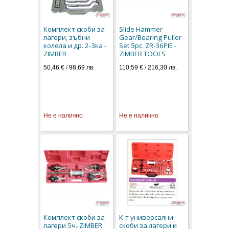
Комплект скоби за
Slide Hammer
лагери, зъбни
Gear/Bearing Puller
колела и др. 2-3ка -
Set 5pc. ZR-36PIE -
ZIMBER
ZIMBER TOOLS
50,46 €
/
98,69 лв.
110,59 €
/
216,30 лв.
Не е налично
Не е налично
Комплект скоби за
К-т универсални
лагери 5ч.-ZIMBER
скоби за лагери и