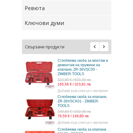
Ревюта
Ключови думи
Свързани продукти
Сглобяема скоба за монтаж и
Скоба за клапани, 
демонтаж на пружини на
FORCE
клапани, ZR-36VSC05 -
29,80 € / 58,28 лв.
ZIMBER-TOOLS
15,24 € / 29,81 лв.
323,80 € / 633,30 лв.
Добави към списък
165,56 € / 323,81 лв.
Добави към списък с желания
Скоба за клапани
Сглобяема скоба за клапани,
79,70 € / 155,88 лв.
ZR-36VSCK01 - ZIMBER-
40,75 € / 79,70 лв.
TOOLS
Добави към списък
149,80 € / 292,98 лв.
76,59 € / 149,80 лв.
Добави към списък с желания
Скоба за клапани 
Сглобяема скоба за клапани
ZIMBER