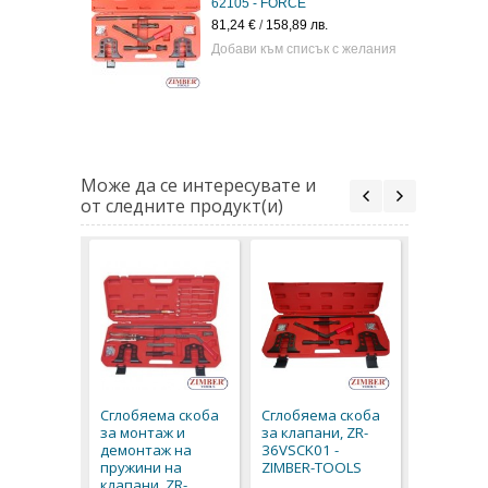
62105 - FORCE
85,20 € / 166,64 лв.
81,24 €
/
158,89 лв.
43,56 € / 85,20 лв.
Добави към списък с желания
Добави към списък
Може да се интересувате и
от следните продукт(и)
Сглобяем
за клапа
- FORCE
Сглобяема скоба
Сглобяема скоба
81,24 €
/
1
за монтаж и
за клапани, ZR-
демонтаж на
36VSCK01 -
пружини на
ZIMBER-TOOLS
клапани, ZR-