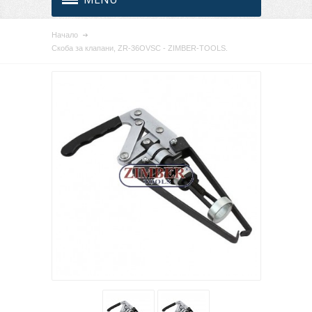
Начало
Скоба за клапани, ZR-36OVSC - ZIMBER-TOOLS.