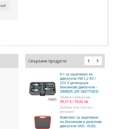
чай
Свързани продукти
К-т за зацепване на
ПОД НАЕМ К-т за
двигатели VW 1.2 6V /
зацепване на двигат
12V 3 цилиндъра
VAG 2.0 FSI / TFSI / TSI
бензинови двигатели -
ZR-36ETTS42 - ZIMB
ZIMBER (ZR-36ETTS63)
TOOLS. -15.00€-
76,80 € / 150,21 лв.
90,00 €
/
176,02 лв.
39,27 € / 76,81 лв.
Добави към списък с
Добави към списък с
желания
желания
К-т за зацепване на
Комплект за зацепване
дизелови двигатели
на бензинови и дизелови
AUDI, VW, CITROEN -
двигатели VAG - AUDI,
ZIMBER