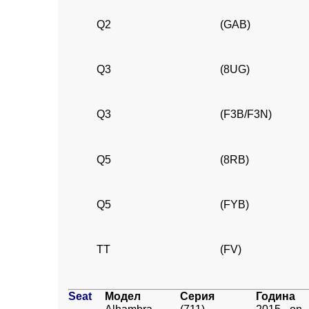
Q2
(GAB)
Q3
(8UG)
Q3
(F3B/F3N)
Q5
(8RB)
Q5
(FYB)
TT
(FV)
Seat
Модел
Серия
Година