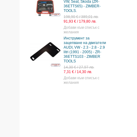
VW, Seat, Skoda (ZR-
117,20 € / 229,22 лв.
36ETTS65) - ZIMBER-
59,92 € / 117,19 лв.
TOOLS.
Добави към списък с
198,90 € / 389,01 лв.
желания
91,93 € / 179,80 лв.
К-т фиксатори за
Добави към списък с
ангренаж на двигате
желания
TDI, PD, 6V AUDI,VW 
Инструмент за
ZIMBER-TOOLS.
зацепване на двигатели
31,90 € / 62,39 лв.
AUDI, VW - 2.3 - 2.8 - 2.9
16,31 € / 31,90 лв.
litri (1991 - 2005) - ZR-
Добави към списък с
36ETTS103 - ZIMBER
желания
TOOLS
14,30 € / 27,97 лв.
7,31 € / 14,30 лв.
Добави към списък с
желания