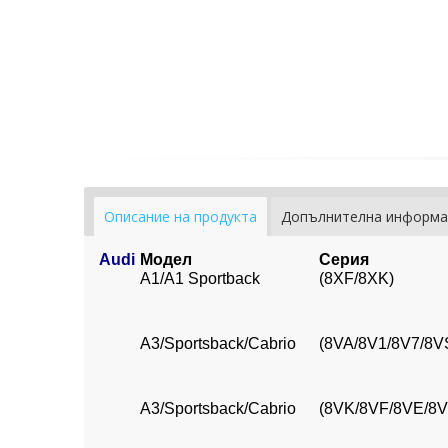
Описание на продукта
Допълнителна информа
Audi
Модел
Серия
A1/A1 Sportback
(8XF/8XK)
A3/Sportsback/Cabrio
(8VA/8V1/8V7/8V
A3/Sportsback/Cabrio
(8VK/8VF/8VE/8