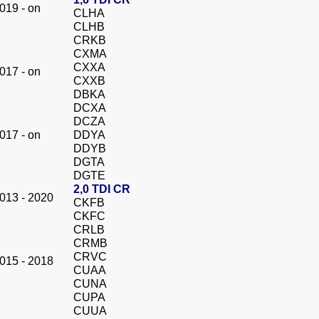
019 - on
CLHA
CLHB
CRKB
CXMA
CXXA
017 - on
CXXB
DBKA
DCXA
DCZA
017 - on
DDYA
DDYB
DGTA
DGTE
2,0 TDI CR
013 - 2020
CKFB
CKFC
CRLB
CRMB
CRVC
015 - 2018
CUAA
CUNA
CUPA
CUUA