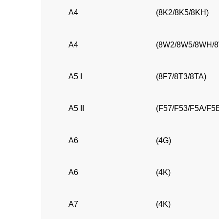
A4
(8K2/8K5/8KH)
A4
(8W2/8W5/8WH/
A5 I
(8F7/8T3/8TA)
A5 II
(F57/F53/F5A/F5
A6
(4G)
A6
(4K)
A7
(4K)