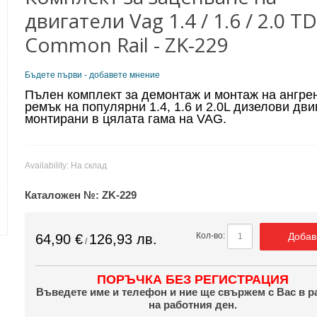
двигатели Vag 1.4 / 1.6 / 2.0 TD
Common Rail - ZK-229
Бъдете първи - добавете мнение
Пълен комплект за демонтаж и монтаж на ангре
ремък на популярни 1.4, 1.6 и 2.0L дизелови дви
монтирани в цялата гама на VAG.
Availability:
На склад
Каталожен №:
ZK-229
Добав
Кол-во:
64,90 €
126,93 лв.
/
ПОРЪЧКА БЕЗ РЕГИСТРАЦИЯ
Въведете име и телефон и ние ще свържем с Вас в р
на работния ден.