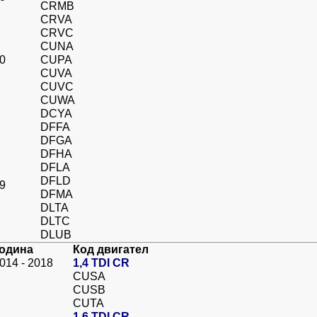
CRMB
CRVA
CRVC
CUNA
20
CUPA
CUVA
CUVC
CUWA
DCYA
DFFA
DFGA
DFHA
DFLA
DFLD
19
DFMA
DLTA
DLTC
DLUB
одина
Код двигател
014 - 2018
1,4 TDI CR
CUSA
CUSB
CUTA
1,6 TDI CR