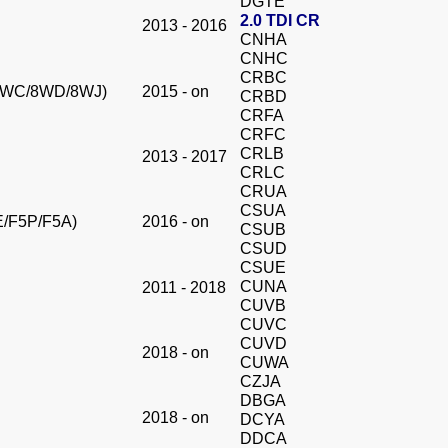
DGTE
2.0 TDI CR
2013 - 2016
CNHA
CNHC
CRBC
8WC/8WD/8WJ)
2015 - on
CRBD
CRFA
CRFC
CRLB
2013 - 2017
CRLC
CRUA
CSUA
E/F5P/F5A)
2016 - on
CSUB
CSUD
CSUE
CUNA
2011 - 2018
CUVB
CUVC
CUVD
2018 - on
CUWA
CZJA
DBGA
2018 - on
DCYA
DDCA