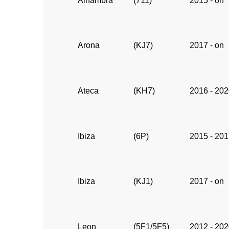
Alhambra
(711)
2015 - on
Arona
(KJ7)
2017 - on
Ateca
(KH7)
2016 - 20
Ibiza
(6P)
2015 - 20
Ibiza
(KJ1)
2017 - on
Leon
(5F1/5F5)
2012 - 20