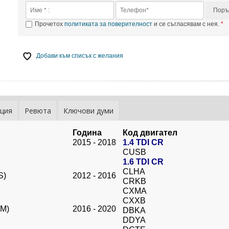
Поръ
Прочетох
политиката за поверителност
и се съгласявам с нея.
Добави към списък с желания
ция
Ревюта
Ключови думи
Година
Код двигател
2015 - 2018
1.4 TDI CR
CUSB
1.6 TDI CR
CLHA
S)
2012 - 2016
CRKB
CXMA
CXXB
VM)
2016 - 2020
DBKA
DDYA