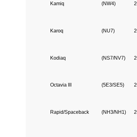
Kamiq
(NW4)
2
Karoq
(NU7)
2
Kodiaq
(NS7/NV7)
2
Octavia III
(5E3/SE5)
2
Rapid/Spaceback
(NH3/NH1)
2