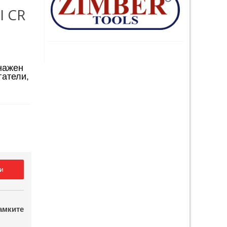
I CR
нажен
гатели,
и
амките