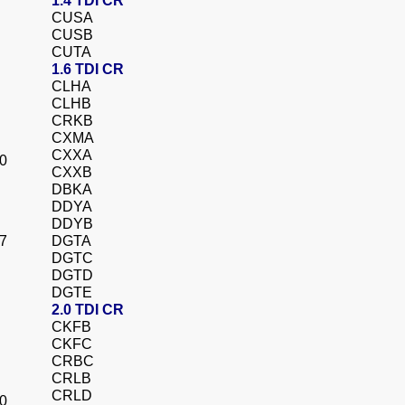
1.4 TDI CR
CUSA
CUSB
CUTA
1.6 TDI CR
CLHA
CLHB
CRKB
CXMA
CXXA
20
CXXB
DBKA
DDYA
DDYB
17
DGTA
DGTC
DGTD
DGTE
2.0 TDI CR
CKFB
CKFC
CRBC
CRLB
CRLD
20