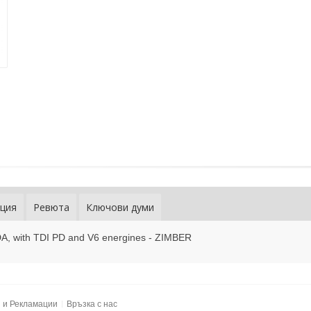
ция
Ревюта
Ключови думи
A, with TDI PD and V6 energines - ZIMBER
и и Рекламации
Връзка с нас