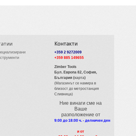
татии
Контакти
ециализирани
+359 2 9272009
струменти
+359 885 149655
Zimber Tools
Бул. Европа 82,
София,
България (
карта
)
(Магазинът се намира в
близост до метростанция
Сливница)
Ние винаги сме на
Ваше
разположение от
9:00 до 18:00 ч. - делничен ден
и от