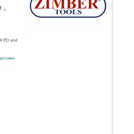
 -
DI PD and
 доставен