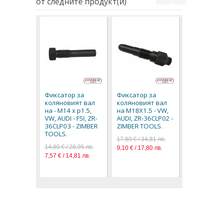
от следните продукт(и)
Фиксатор
колянови
на Audi A6
Фиксатор за
Фиксатор за
36VACTS-
коляновият вал
коляновият вал
ZIMBER T
на - M14 x p1.5,
на M18X1.5 - VW,
18,90 € / 3
VW, AUDI - FSI, ZR-
AUDI, ZR-36CLP02 -
9,66 € / 18
36CLP03 - ZIMBER
ZIMBER TOOLS.
TOOLS.
17,80 € / 34,81 лв.
14,80 € / 28,95 лв.
9,10 € / 17,80 лв.
7,57 € / 14,81 лв.