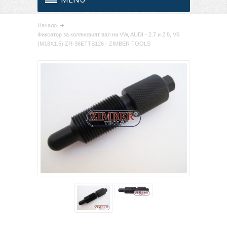
Начало
Фиксатор за коляновият вал на VW, AUDI - 2.7 и 2.8, V6
(M18X1.5) ZR-36ETTS126 - ZIMBER TOOLS