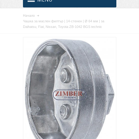
Начало
Чашка за маслен филтър | 14-стенен | Ø 64 мм | за
Daihatsu, Fiat, Nissan, Toyota ZB-1042 BGS technic