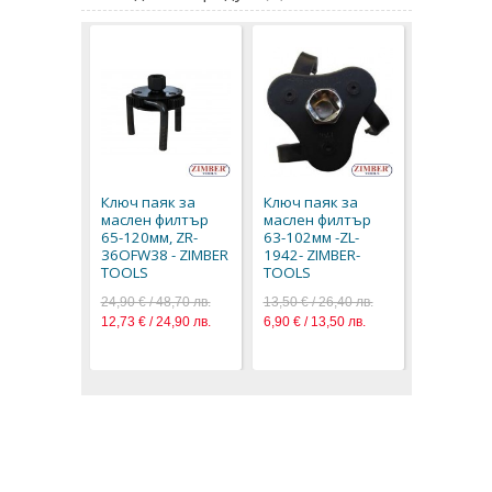
Ключ пая
маслен ф
65-120мм
Ключ паяк за
Ключ паяк за
36JOFW03
маслен филтър
маслен филтър
ZIMBER-
65-120мм, ZR-
63-102мм -ZL-
29,90 € / 5
36OFW38 - ZIMBER
1942- ZIMBER-
15,29 € / 2
TOOLS
TOOLS
24,90 € / 48,70 лв.
13,50 € / 26,40 лв.
12,73 € / 24,90 лв.
6,90 € / 13,50 лв.