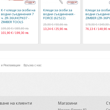
К-т клещи за скоби на
Клещи за скоби за
Клещи за скоби
водни съединения 7
водни съединения -
водни съедине
ч. ZR-36UHCPK07 -
FORCE (62522)
ZIMBER (ZR-36P
ZIMBER TOOLS
25,90 € / 50,66 лв.
178,90 € / 349,90 
199,30 € / 389,80 лв.
13,24 € / 25,90 лв.
76,13 € / 148,90 л
101,90 € / 199,30 лв.
и и Рекламации
Връзка с нас
ване на клиенти
Магазини
С
Магазин Европа 82
Сп