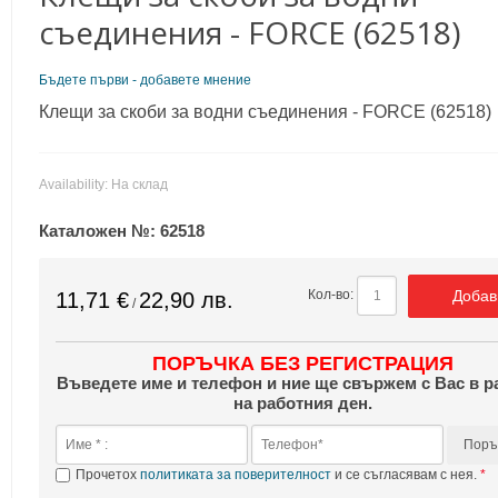
съединения - FORCE (62518)
Бъдете първи - добавете мнение
Клещи за скоби за водни съединения - FORCE (62518)
Availability:
На склад
Каталожен №:
62518
Добав
Кол-во:
11,71 €
22,90 лв.
/
ПОРЪЧКА БЕЗ РЕГИСТРАЦИЯ
Въведете име и телефон и ние ще свържем с Вас в р
на работния ден.
Поръ
Прочетох
политиката за поверителност
и се съгласявам с нея.