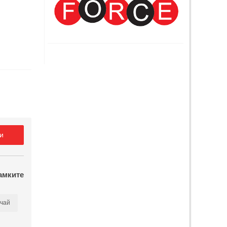
и
амките
чай