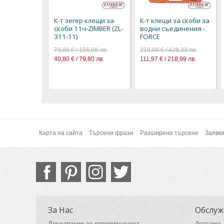
К-т зегер клещи за
К-т клещи за скоби за
скоби 11ч-ZIMBER (ZL-
водни съединения -
311-11)
FORCE
79,80 € / 156,08 лв.
219,00 € / 428,33 лв.
40,80 € / 79,80 лв.
111,97 € / 218,99 лв.
Карта на сайта
Търсени фрази
Разширено търсене
Заявк
За Нас
Обслуж
Декларация за поверителност
Доставка