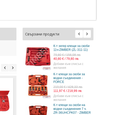
Свързани продукти
К-т зегер клещи за скоби
11ч-ZIMBER (ZL-311-11)
79,80 € / 156,08 лв.
40,80 € / 79,80 лв.
Добави към списък с
желания
К-т клещи за скоби за
водни съединения -
FORCE
219,00 € / 428,33 лв.
111,97 € / 218,99 лв.
Добави към списък с
желания
К-т клещи за скоби на
Клещи за скоби на
Клещи за скоби на
Клещ
водни съединения 7 ч.
водни съединения,
водни съединения-
водн
ZR-36UHCPK07 - ZIMBER