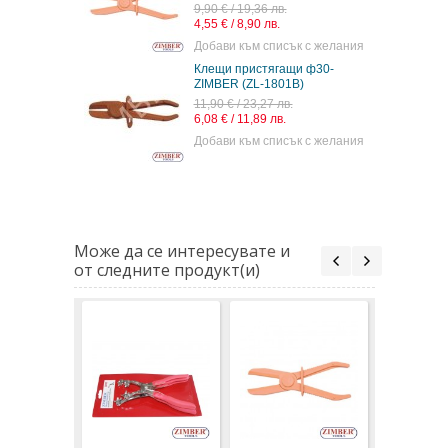
9,90 € / 19,36 лв.
4,55 € / 8,90 лв.
Добави към списък с желания
Клещи пристягащи ф30-
ZIMBER (ZL-1801B)
11,90 € / 23,27 лв.
6,08 € / 11,89 лв.
Добави към списък с желания
Може да се интересувате и
от следните продукт(и)
Клещи
пристяга
ZIMBER (Z