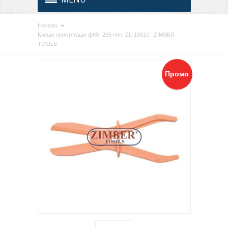
Начало
Клещи пристягащи ф60- 255 mm. ZL-1801C -ZIMBER
TOOLS
Промо