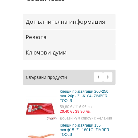
Допълнителна информация
Ревюта
Ключови думи
Свързани продукти
Клещи пристягащи 200-250
mm. 2бр - ZL-6104- ZIMBER
TOOLS
59,80 € / 116,96 лв.
20,40 € / 39,90 лв.
Добави към списък с желания
Клещи пристягащи 155
mm.ф15- ZL-1801C -ZIMBER
TOOLS