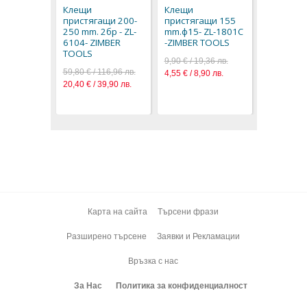
Клещи
Клещи
11,90 € / 2
пристягащи 200-
пристягащи 155
6,08 € / 11
250 mm. 2бр - ZL-
mm.ф15- ZL-1801C
6104- ZIMBER
-ZIMBER TOOLS
TOOLS
9,90 € / 19,36 лв.
59,80 € / 116,96 лв.
4,55 € / 8,90 лв.
20,40 € / 39,90 лв.
Карта на сайта
Търсени фрази
Разширено търсене
Заявки и Рекламации
Връзка с нас
За Нас
Политика за конфиденциалност