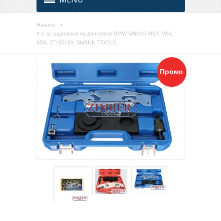
Начало
К-т за зацепване на двигатели BMW VANOS M52, M54,
M56, ZT-05193- SMANN TOOLS.
Промо