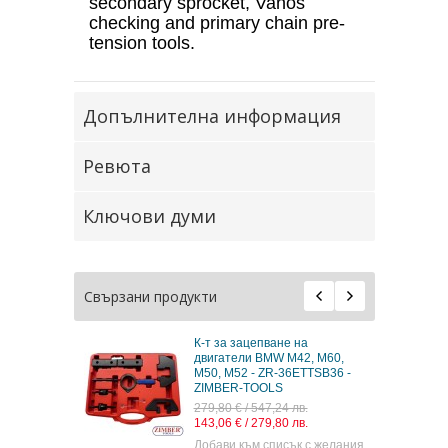
secondary sprocket, Vanos
checking and primary chain pre-
tension tools.
Допълнителна информация
Ревюта
Ключови думи
Свързани продукти
К-т за зацепване на
двигатели BMW M42, M60,
M50, M52 - ZR-36ETTSB36 -
ZIMBER-TOOLS
279,80 € / 547,24 лв.
143,06 € / 279,80 лв.
Добави към списък с желания