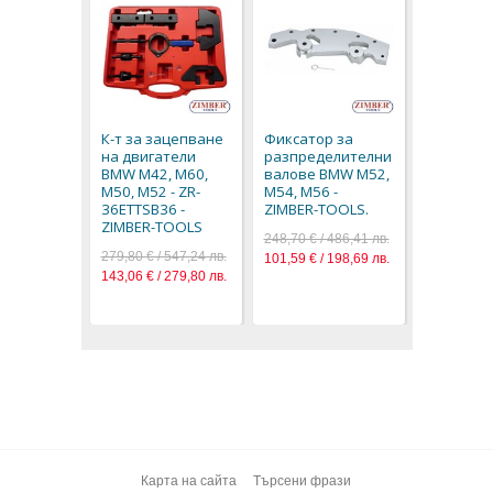
К-т за з
на двига
1.4 / 1.6 
К-т за зацепване
Фиксатор за
/ W10 / W
на двигатели
разпределителни
62618 - B
BMW M42, M60,
валове BMW M52,
388,90 € / 
M50, M52 - ZR-
M54, M56 -
198,84 € / 
36ETTSB36 -
ZIMBER-TOOLS.
ZIMBER-TOOLS
248,70 € / 486,41 лв.
279,80 € / 547,24 лв.
101,59 € / 198,69 лв.
143,06 € / 279,80 лв.
Карта на сайта
Търсени фрази