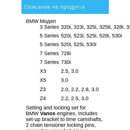
Описание на продукта
BMW
Модел
3 Series
320i, 323i, 325i, 325ti, 328i, 3
5 Series
520i, 523i, 525i, 528i, 530i
5 Series
520i, 525i, 530i
7 Series
728i
7 Series
730i
X3
2.5, 3.0
X5
3.0
Z3
2.0, 2.2, 2.8, 3.0
Z4
2.2, 2.5, 3.0
Setting and locking set for
BMW
Vanos
engines. Includes
set-up bracket to time camshafts,
2 chain tensioner locking pins,