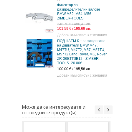
Фиксатор за
разпределителни валове
BMW M52, M54, M56 -
ZIMBER-TOOLS.
248,70 € / 486,41 лв.
101,59 € / 198,69 лв.
Добави към списък с желания
ПОД НАЕМ К-т за зацепване
на двигатели BMW M47,
M47TU, M47T2, M57, M57TU,
M57T2 Land Rover, MG, Rover,
ZR-36ETTSB12 - ZIMBER
TOOLS -20.00€-
100,00 €
/
195,58 лв.
Добави към списък с желания
Може да се интересувате и
от следните продукт(и)