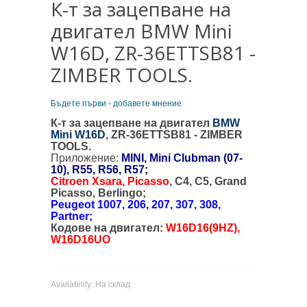
К-т за зацепване на
двигател BMW Mini
W16D, ZR-36ETTSB81 -
ZIMBER TOOLS.
Бъдете първи - добавете мнение
К-т за зацепване на двигател
BMW
Mini W16D
, ZR-36ETTSB81 - ZIMBER
TOOLS.
Приложение:
MINI, Mini Clubman (07-
10), R55, R56, R57;
Citroen Xsara, Picasso
, C4, C5, Grand
Picasso, Berlingo;
Peugeot 1007, 206, 207, 307, 308,
Partner;
Кодове на двигател:
W16D16(9HZ),
W16D16UO
Availability:
На склад