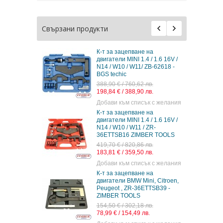
Свързани продукти
К-т за зацепване на
двигатели MINI 1.4 / 1.6 16V /
N14 / W10 / W11/ ZB-62618 -
BGS techic
388,90 € / 760,62 лв.
198,84 € / 388,90 лв.
Добави към списък с желания
К-т за зацепване на
двигатели MINI 1.4 / 1.6 16V /
N14 / W10 / W11 / ZR-
36ETTSB16 ZIMBER TOOLS
419,70 € / 820,86 лв.
183,81 € / 359,50 лв.
Добави към списък с желания
К-т за зацепване на
двигатели BMW Mini, Citroen,
Peugeot , ZR-36ETTSB39 -
ZIMBER TOOLS
154,50 € / 302,18 лв.
78,99 € / 154,49 лв.