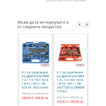
Добави към списък с желания
Може да се интересувате и
от следните продукт(и)
К-т за з
на двига
BMW Mini,
К-т за зацепване
К-т за зацепване
Peugeot ,
на двигатели MINI
на двигатели MINI
36ETTSB3
1.4 / 1.6 16V / N14
1.4 / 1.6 16V / N14
ZIMBER 
/ W10 / W11/ ZB-
/ W10 / W11 / ZR-
154,50 € / 
62618 - BGS techic
36ETTSB16 ZIMBER
78,99 € / 1
TOOLS
388,90 € / 760,62 лв.
419,70 € / 820,86 лв.
198,84 € / 388,90 лв.
183,81 € / 359,50 лв.