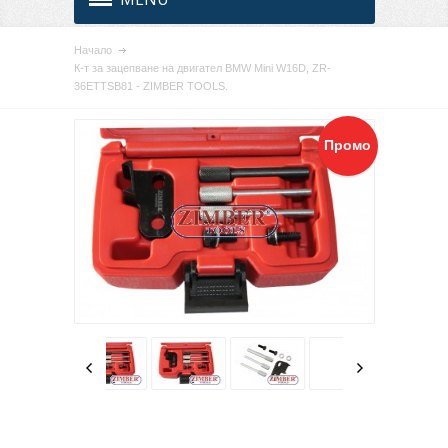
Начало
К-т за зацепване на двигател BMW Mini W16D, ZR-
36ETTSB81 - ZIMBER TOOLS.
Промо