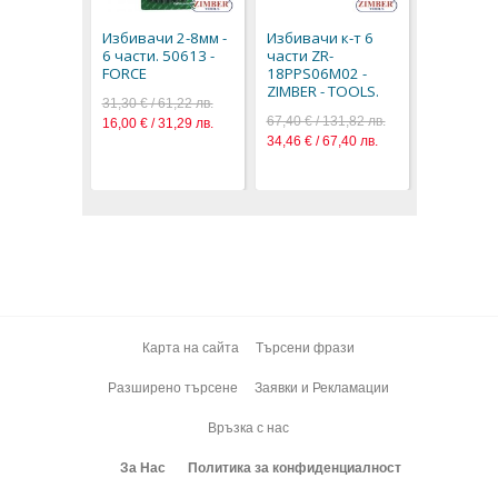
части - Z
18PPS07M
Избивачи 2-8мм -
Избивачи к-т 6
ZIMBER -
6 части. 50613 -
части ZR-
49,70 € / 9
FORCE
18PPS06M02 -
25,41 € / 4
ZIMBER - TOOLS.
31,30 € / 61,22 лв.
67,40 € / 131,82 лв.
16,00 € / 31,29 лв.
34,46 € / 67,40 лв.
Карта на сайта
Търсени фрази
Разширено търсене
Заявки и Рекламации
Връзка с нас
За Нас
Политика за конфиденциалност