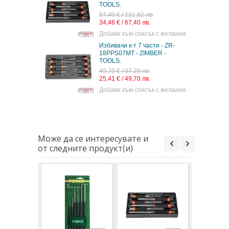
TOOLS.
67,40 € / 131,82 лв.
34,46 € / 67,40 лв.
Добави към списък с желания
Избивачи к-т 7 части - ZR-
18PPS07MT - ZIMBER -
TOOLS.
49,70 € / 97,20 лв.
25,41 € / 49,70 лв.
Добави към списък с желания
Може да се интересувате и
от следните продукт(и)
Избивачи