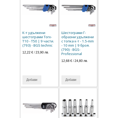
К-т удължени
Шестограми Г-
шестограми Torx-
образни удължени
T10 - T50 | 9 части.
с топка к-т - 1.5-mm
(793) - BGS technic
- 10 mm | 9 броя.
(790) - BGS-
12,22 €
/
23,90 лв.
Professional
12,68 €
/
24,80 лв.
Добави
Добави