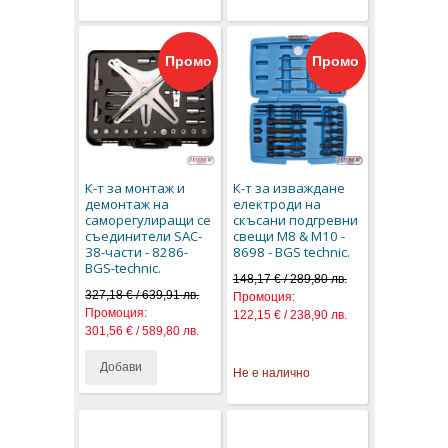
Промо
Промо
К-т за монтаж и
К-т за изваждане
демонтаж на
електроди на
саморегулиращи се
скъсани подгревни
съединители SAC-
свещи M8 & M10 -
38-части - 8286-
8698 - BGS technic.
BGS-technic.
148,17 € / 289,80 лв.
327,18 € / 639,91 лв.
Промоция:
Промоция:
122,15 € / 238,90 лв.
301,56 € / 589,80 лв.
Добави
Не е налично