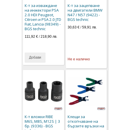
К-т за изваждане
К-т за зацепване
на инжектори PSA
на двигатели BMW
2.0 HDI Peugeot,
N47 / N57 (9422) -
Citroen и PSA 2.0 JTD
BGS technic
Fiat, Lancia (98349) -
30,63 €
/
59,91 лв.
BGS technic
111,92 €
/
218,90 лв.
Добави
Не е налично
К-т вложки RIBE
Клещи за
M6S, M8S, M12S | 3
откопчаване на
бр. (9336) - BGS
бързите връзки на