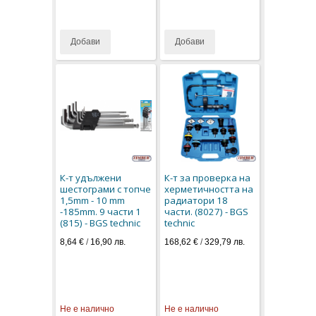
Добави
Добави
К-т удължени
К-т за проверка на
шестограми с топче
херметичността на
1,5mm - 10 mm
радиатори 18
-185mm. 9 части 1
части. (8027) - BGS
(815) - BGS technic
technic
8,64 €
/
16,90 лв.
168,62 €
/
329,79 лв.
Не е налично
Не е налично