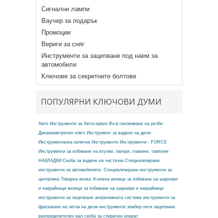
Сигнални лампи
Ваучер за подарък
Промоции
Вериги за сняг
Инструменти за зацепване под наем за
автомобили
Ключове за секретните болтове
ПОПУЛЯРНИ КЛЮЧОВИ ДУМИ
Авто Инструменти за Автосервиз
Възстановяване на резби
Динамометричен ключ
Инструмент за вадене на дюзи
Инструментална количка
Инструменти
Инструменти - FORCE
Инструменти за избиване на втулки, лагери, главини, тампони
НАКЛАДКИ
Скоба за вадене на чистачки
Специализирани
инструменти за автомобилите.
Специализирани инструменти за
центровка
Товарна вилка
Усилена вилица за избиване на шарнири
и накрайници
вилица за избиване на шарнири и накрайници
инструменти за зацепване ангренажната система
инструменти за
фрезоване на легла на дюзи
инструменти зембер
пети зацепване
разпределителен вал
скоба за спирачен апарат