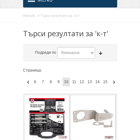
Начало
Търси резултати за: 'к-т'
Търси резултати за 'к-т'
Подреди по
Страница:
6
7
8
9
10
11
12
13
14
15