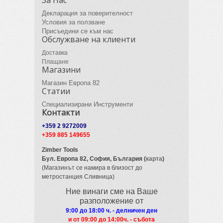
Декларация за поверителност
Условия за ползване
Присъедини се към нас
Обслужване на клиенти
Доставка
Плащане
Магазини
Магазин Европа 82
Статии
Специализирани Инструменти
Контакти
+359 2 9272009
+359 885 149655
Zimber Tools
Бул. Европа 82,
София, България (
карта
)
(Магазинът се намира в близост до
метростанция Сливница)
Ние винаги сме на Ваше
разположение от
9:00 до 18:00 ч. - делничен ден
и от 09
:00 до 14:00ч. - събота