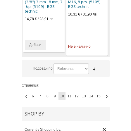
(3/8") 3-mm - 8 mm, 7
M16, 8 pcs. (5105) -
-бр. (5109) - BGS
BGS technic
technic
16,31 €
/
31,90 лв.
14,78 €
/
28,91 лв.
Добави
Не е налично
Подреди по
Страница:
6
7
8
9
10
11
12
13
14
15
SHOP BY
Currently Shopping by: