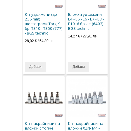
К-т удължени (до
Вложки удължени
235 mm)
E4 - E5 - E6 - E7 - E8 -
шестограми Torx, 9
E10- 6 бр.к-т (6403) -
бр. TS10 - TS50 (777)
BGS technic
- BGS technic
14,27 €
/
27,91 лв.
28,02 €
/
54,80 лв.
Добави
Добави
К-т накрайници на
К-т накрайници на
вложки с топче
вложки XZN- M4 -