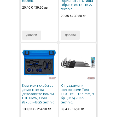
technic
горивните пътища
3бр.к-т, 8012 - BGS
20,40 €
/
39,90 лв.
technic
20,35 €
/
39,80 лв.
Добави
Добави
Комплект скоби за
К-т удължени
демонтаж на
шестограми Torx
дизеловите помпи
T10 - T50- 185-mm, 9
ГНП BMW, Opel
бр. (816) - BGS
(8750) - BGS technic
technic.
130,33 €
/
254,90 лв.
8,64 €
/
16,90 лв.