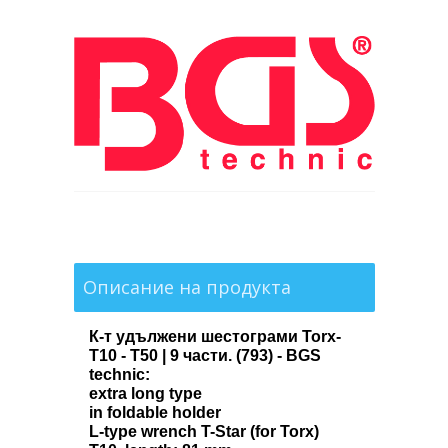
Описание на продукта
К-т удължени шестограми Torx-
T10 - T50 | 9 части. (793) - BGS
technic:
extra long type
in foldable holder
L-type wrench T-Star (for Torx)