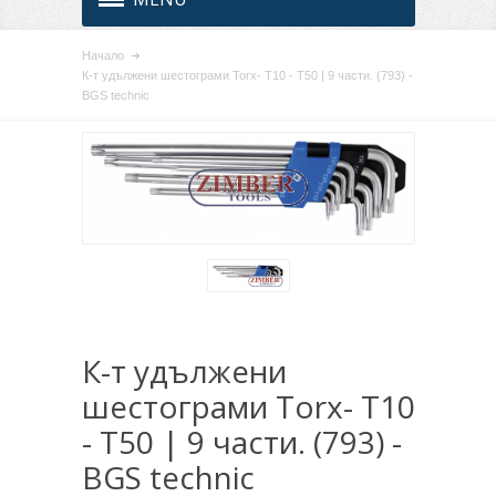
Начало
К-т удължени шестограми Torx- T10 - T50 | 9 части. (793) -
BGS technic
К-т удължени
шестограми Torx- T10
- T50 | 9 части. (793) -
BGS technic