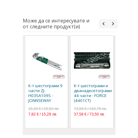
Може да се интересувате и
от следните продукт(и)
К-т шест
топче 9 ч
H06SA109
К-т шестограми 9
К-т шестограми и
JONNESW
части ZJ-
дванадесетограми
19,44 € / 3
H03SA109S -
44 части - FORCE
9,94 € / 19
JONNSEWAY
(4401CT)
15,30 € / 29,92 лв.
73,50 € / 143,75 лв.
7,82 € / 15,29 лв.
37,58 € / 73,50 лв.