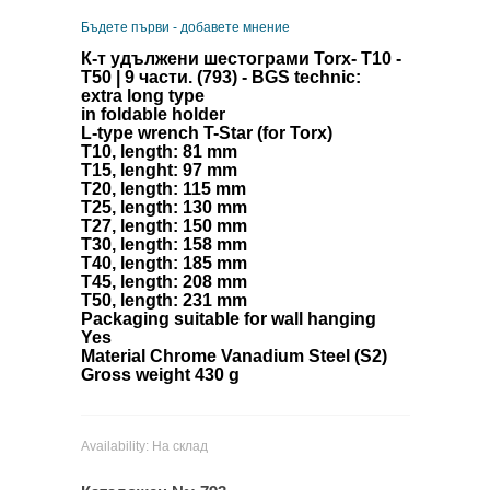
Бъдете първи - добавете мнение
К-т удължени шестограми Torx- T10 -
T50 | 9 части. (793) - BGS technic:
extra long type
in foldable holder
L-type wrench T-Star (for Torx)
T10, length: 81 mm
T15, lenght: 97 mm
T20, length: 115 mm
T25, length: 130 mm
T27, length: 150 mm
T30, length: 158 mm
T40, length: 185 mm
T45, length: 208 mm
T50, length: 231 mm
Packaging suitable for wall hanging
Yes
Material Chrome Vanadium Steel (S2)
Gross weight 430 g
Availability:
На склад