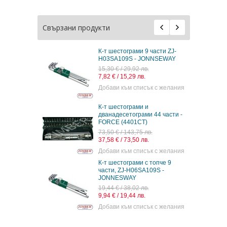
Свързани продукти
К-т шестограми 9 части ZJ-
H03SA109S - JONNSEWAY
15,30 € / 29,92 лв.
7,82 € / 15,29 лв.
Добави към списък с желания
К-т шестограми и
дванадесетограми 44 части -
FORCE (4401CT)
73,50 € / 143,75 лв.
37,58 € / 73,50 лв.
Добави към списък с желания
К-т шестограми с топче 9
части, ZJ-H06SA109S -
JONNESWAY
19,44 € / 38,02 лв.
9,94 € / 19,44 лв.
Добави към списък с желания