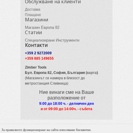
Обслужване на клиенти
Доставка
Плащане
Магазини
Магазин Европа 82
Статии
Специализирани Инструменти
Контакти
+359 2 9272009
+359 885 149655
Zimber Tools
Бул. Европа 82,
София, България (
карта
)
(Магазинът се намира в близост до
метростанция Сливница)
Ние винаги сме на Ваше
разположение от
9:00 до 18:00 ч. - делничен ден
и от 09
:00 до 14:00ч. - събота
За правилното функциониране на сайта използваме бисквитки.
© 2012 Zimber Tools. All Rights Reserved.