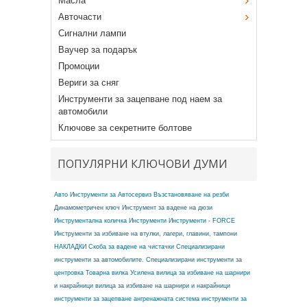
Масла
Авточасти
Сигнални лампи
Ваучер за подарък
Промоции
Вериги за сняг
Инструменти за зацепване под наем за
автомобили
Ключове за секретните болтове
ПОПУЛЯРНИ КЛЮЧОВИ ДУМИ
Авто Инструменти за Автосервиз
Възстановяване на резби
Динамометричен ключ
Инструмент за вадене на дюзи
Инструментална количка
Инструменти
Инструменти - FORCE
Инструменти за избиване на втулки, лагери, главини, тампони
НАКЛАДКИ
Скоба за вадене на чистачки
Специализирани
инструменти за автомобилите.
Специализирани инструменти за
центровка
Товарна вилка
Усилена вилица за избиване на шарнири
и накрайници
вилица за избиване на шарнири и накрайници
инструменти за зацепване ангренажната система
инструменти за