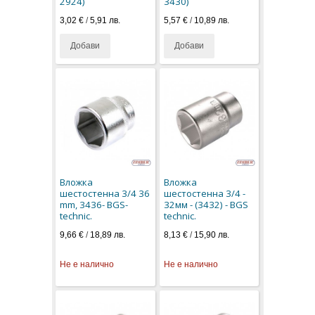
2924)
3430)
3,02 €
/
5,91 лв.
5,57 €
/
10,89 лв.
Добави
Добави
Вложка
Вложка
шестостенна 3/4 36
шестостенна 3/4 -
mm, 3436- BGS-
32мм - (3432) - BGS
technic.
technic.
9,66 €
/
18,89 лв.
8,13 €
/
15,90 лв.
Не е налично
Не е налично