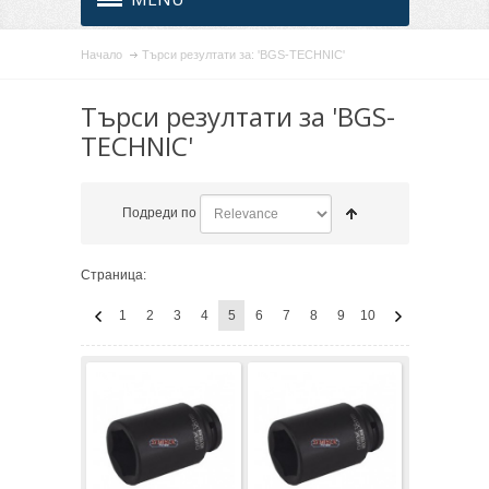
Начало
Търси резултати за: 'BGS-TECHNIC'
Търси резултати за 'BGS-
TECHNIC'
Подреди по
Страница:
1
2
3
4
5
6
7
8
9
10