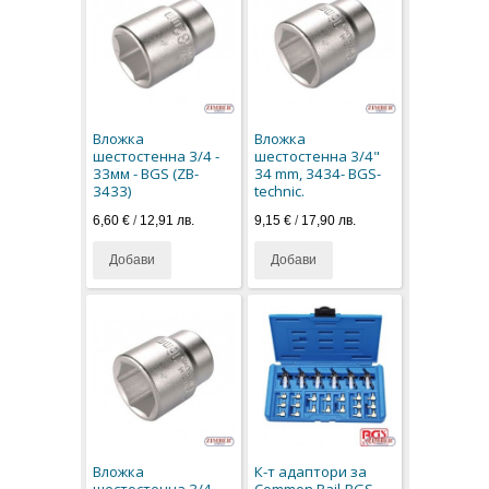
Вложка
Вложка
шестостенна 3/4 -
шестостенна 3/4"
33мм - BGS (ZB-
34 mm, 3434- BGS-
3433)
technic.
6,60 €
/
12,91 лв.
9,15 €
/
17,90 лв.
Добави
Добави
Вложка
К-т адаптoри за
шестостенна 3/4 -
Common Rail-BGS-