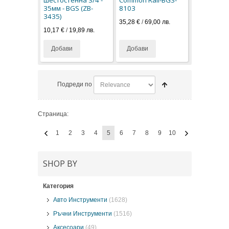
35мм - BGS (ZB-
8103
3435)
35,28 €
/
69,00 лв.
10,17 €
/
19,89 лв.
Добави
Добави
Подреди по
Страница:
1
2
3
4
5
6
7
8
9
10
SHOP BY
Категория
Авто Инструменти
(1628)
Ръчни Инструменти
(1516)
Аксесоари
(49)