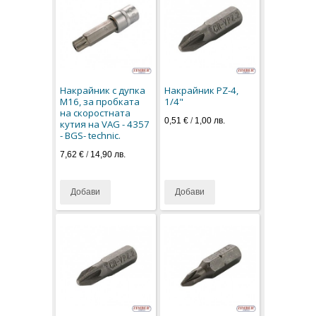
Накрайник с дупка
Накрайник PZ-4,
M16, за пробката
1/4"
на скоростната
0,51 €
/
1,00 лв.
кутия на VAG - 4357
- BGS- technic.
7,62 €
/
14,90 лв.
Добави
Добави