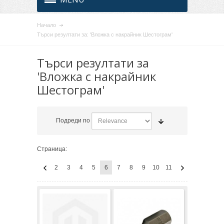
Начало
Търси резултати за: 'Вложка с накрайник Шестограм'
Търси резултати за
'Вложка с накрайник
Шестограм'
Подреди по
Страница:
2
3
4
5
6
7
8
9
10
11