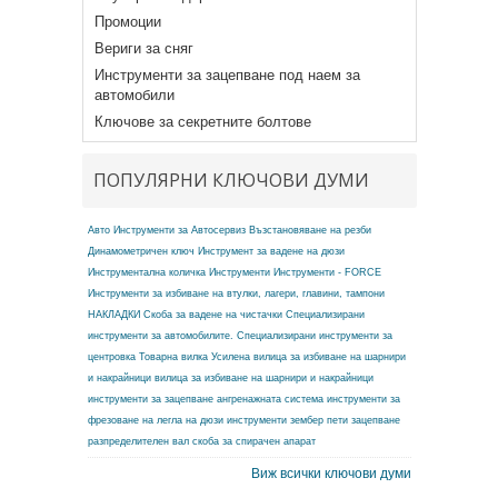
Промоции
Вериги за сняг
Инструменти за зацепване под наем за
автомобили
Ключове за секретните болтове
ПОПУЛЯРНИ КЛЮЧОВИ ДУМИ
Авто Инструменти за Автосервиз
Възстановяване на резби
Динамометричен ключ
Инструмент за вадене на дюзи
Инструментална количка
Инструменти
Инструменти - FORCE
Инструменти за избиване на втулки, лагери, главини, тампони
НАКЛАДКИ
Скоба за вадене на чистачки
Специализирани
инструменти за автомобилите.
Специализирани инструменти за
центровка
Товарна вилка
Усилена вилица за избиване на шарнири
и накрайници
вилица за избиване на шарнири и накрайници
инструменти за зацепване ангренажната система
инструменти за
фрезоване на легла на дюзи
инструменти зембер
пети зацепване
разпределителен вал
скоба за спирачен апарат
Виж всички ключови думи