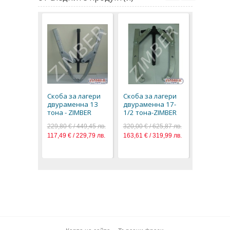
Скоба за
двураме
тона дъл
Скоба за лагери
Скоба за лагери
ZIMBER
двураменна 13
двураменна 17-
697,00 € / 
тона - ZIMBER
1/2 тона-ZIMBER
356,37 € / 
229,80 € / 449,45 лв.
320,00 € / 625,87 лв.
117,49 € / 229,79 лв.
163,61 € / 319,99 лв.