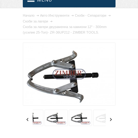
Начало
Авто Инструменти
Скоби - Сепаратори
Скоби за лагери
Скоба за лагери двураменна за камиони 12" - 300mm
(усилие 25-Ton)- ZR-36UP212 - ZIMBER TOOLS.