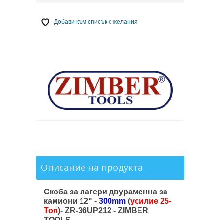
Добави към списък с желания
Описание на продукта
Скоба за лагери двураменна за
камиони 12" -
300mm
(
усилие 25-
Ton
)- ZR-36UP212 - ZIMBER
TOOLS.