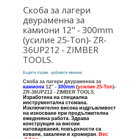
Скоба за лагери
двураменна за
камиони 12" - 300mm
(усилие 25-Ton)- ZR-
36UP212 - ZIMBER
TOOLS.
Бъдете първи - добавете мнение
Скоба за лагери двураменна за
камиони
12" -
300mm
(
усилие 25-Ton
)-
ZR-36UP212 - ZIMBER TOOLS.
Изработена на специална
инструментална стомана.
Изключително висока издръжливост
на износване при продължителна
ежедневна работа. Здрава
конструкция за високи
натоварвания, повърхности са
ковани, закалени и хромиран
.
В
ес