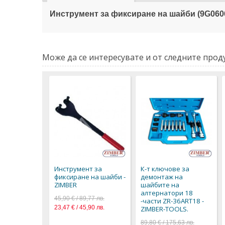
Инструмент за фиксиране на шайби (9G060
Може да се интересувате и от следните проду
Инструмент за
К-т ключове за
фиксиране на шайби -
демонтаж на
ZIMBER
шайбите на
алтернатори 18
45,90 € / 89,77 лв.
-части ZR-36ART18 -
23,47 € / 45,90 лв.
ZIMBER-TOOLS.
89,80 € / 175,63 лв.