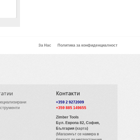
За Нас
Политика за конфиденциалност
татии
Контакти
ециализирани
+359 2 9272009
струменти
+359 885 149655
Zimber Tools
Бул. Европа 82,
София,
България (
карта
)
(Магазинът се намира в
близост до метростанция