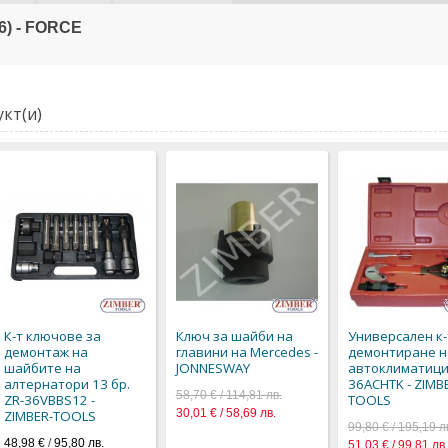
6) - FORCE
кт(и)
К-т ключове за
Ключ за шайби на
Универсален к-
демонтаж на
главини на Mercedes -
демонтиране н
шайбите на
JONNESWAY
автоклиматици,
алтернатори 13 бр.
36ACHTK - ZIMBE
58,70 € / 114,81 лв.
ZR-36VBBS12 -
TOOLS
30,01 € / 58,69 лв.
ZIMBER-TOOLS
99,80 € / 195,19 л
48,98 €
/
95,80 лв.
51,03 € / 99,81 лв.