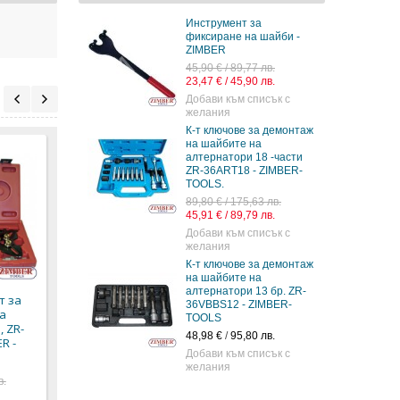
Инструмент за
фиксиране на шайби -
ZIMBER
45,90 € / 89,77 лв.
23,47 € / 45,90 лв.
Добави към списък с
желания
К-т ключове за демонтаж
на шайбите на
алтернатори 18 -части
ZR-36ART18 - ZIMBER-
TOOLS.
89,80 € / 175,63 лв.
45,91 € / 89,79 лв.
Добави към списък с
Скоба - лапа за
Универсален к-т за
Фикс
желания
вадене на шайби,
демонтиране на
на ш
зъбни колела и други
ремъчни шайби -
мото
К-т ключове за демонтаж
- ZR-36PFT03 - ZIMBER-
FORCE
36PH
на шайбите на
TOOLS
алтернатори 13 бр. ZR-
т за
149,59 € / 292,57 лв.
48,90 
36VBBS12 - ZIMBER-
а
18,90 € / 36,97 лв.
TOOLS
76,49 € / 149,60 лв.
20,00 
 ZR-
9,66 € / 18,89 лв.
48,98 €
/
95,80 лв.
R -
Добави към списък с
желания
в.