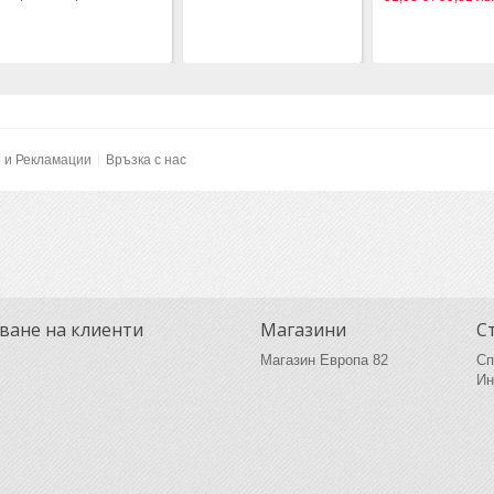
и и Рекламации
Връзка с нас
ване на клиенти
Магазини
С
Магазин Европа 82
Сп
Ин