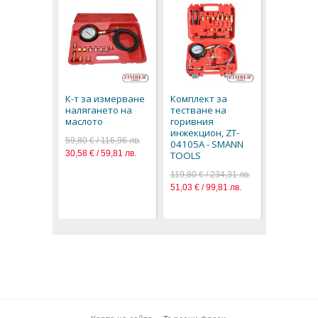
К-т за и
налягане
маслото, 
К-т за измерване
Комплект за
36OPG - 
налягането на
тестване на
TOOLS
маслото
горивния
94,80 € / 1
инжекцион, ZT-
59,80 € / 116,96 лв.
48,47 € / 9
04105A - SMANN
30,58 € / 59,81 лв.
TOOLS
119,80 € / 234,31 лв.
51,03 € / 99,81 лв.