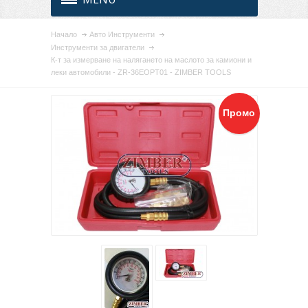
Начало
Авто Инструменти
Инструменти за двигатели
К-т за измерване на налягането на маслото за камиони и
леки автомобили - ZR-36EOPT01 - ZIMBER TOOLS
Промо