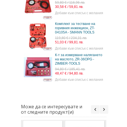
59,80 € / 116,96 лв.
30,58 € / 59,81 лв.
Добави към списък с желания
Комплект за тестване на
горивния инжекцион, ZT-
04105A - SMANN TOOLS
119,80 € / 234,31 лв.
51,03 € / 99,81 лв.
Добави към списък с желания
К-т за измерване налягането
на маслото, ZR-36OPG -
ZIMBER-TOOLS
94,80 € / 185,41 лв.
48,47 € / 94,80 лв.
Добави към списък с желания
Може да се интересувате и
от следните продукт(и)