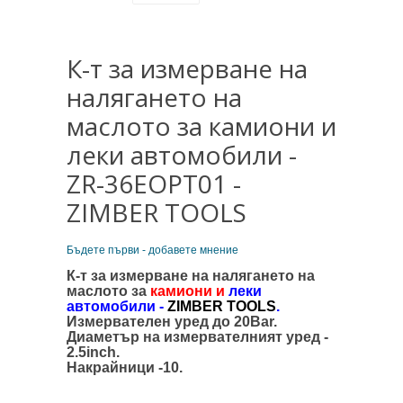
К-т за измерване на
налягането на
маслото за камиони и
леки автомобили -
ZR-36EOPT01 -
ZIMBER TOOLS
Бъдете първи - добавете мнение
К-т за измерване на налягането на
маслото за
камиони и
леки
автомобили -
ZIMBER TOOLS
.
Измервателен уред до 20Bar.
Диаметър на измервателният уред -
2.5inch.
Накрайници -10.