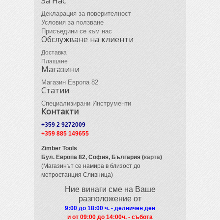
За Нас
Декларация за поверителност
Условия за ползване
Присъедини се към нас
Обслужване на клиенти
Доставка
Плащане
Магазини
Магазин Европа 82
Статии
Специализирани Инструменти
Контакти
+359 2 9272009
+359 885 149655
Zimber Tools
Бул. Европа 82,
София, България (
карта
)
(Магазинът се намира в близост до
метростанция Сливница)
Ние винаги сме на Ваше
разположение от
9:00 до 18:00 ч. - делничен ден
и от 09
:00 до 14:00ч. - събота