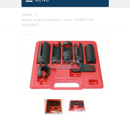
Начало
Вложки за дюзи и датчици 7 части - ZIMBER (ZR-
36OSWS07)