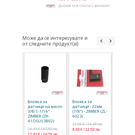
Добави към списък с желания
Може да се интересувате и
от следните продукт(и)
Вложка з
датчици 
ZIMBER-T
Вложка за
Вложка за
6021)
датчици на масло
датчици - 22мм
12,50 € / 2
3/8/1-1/16" -
(7/8") - ZIMBER (ZL-
6,39 € / 12
ZIMBER (ZR-
6023)
41OSUS3B02)
12,50 € / 24,45 лв.
24,30 € / 47,53 лв.
6,39 € / 12,50 лв.
12,42 € / 24,29 лв.