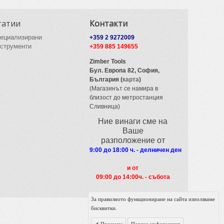
татии
Контакти
ециализирани
+359 2 9272009
струменти
+359 885 149655
Zimber Tools
Бул. Европа 82,
София,
България (
карта
)
(Магазинът се намира в
близост до метростанция
Сливница)
Ние винаги сме на
Ваше
разположение от
9:00 до 18:00 ч. - делничен ден
и от
09
:00 до 14:00ч. - събота
За правилното функциониране на сайта използваме
бисквитки.