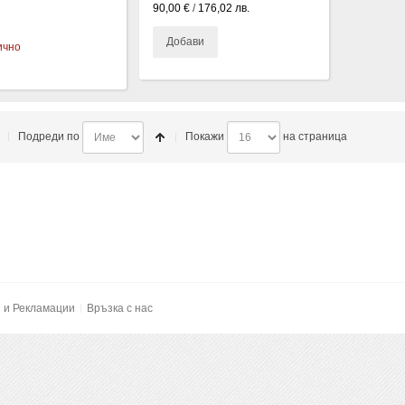
90,00 €
/
176,02 лв.
Добави
ично
)
Подреди по
Покажи
на страница
и и Рекламации
Връзка с нас