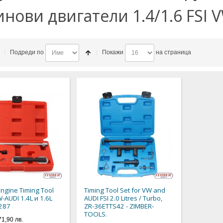
нови двигатели 1.4/1.6 FSI V
)
Подреди по
Покажи
на страница
Engine Timing Tool
Timing Tool Set for VW and
W-AUDI 1.4L и 1.6L
AUDI FSI 2.0 Litres / Turbo,
1287
ZR-36ETTS42 - ZIMBER-
TOOLS.
71,90 лв.