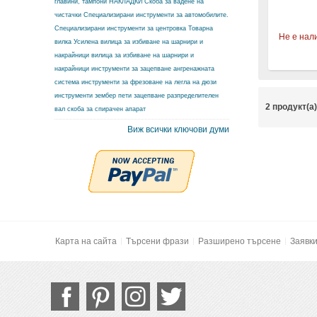
главини, тампони
НАКЛАДКИ
Скоба за вадене на
чистачки
Специализирани инструменти за автомобилите.
Специализирани инструменти за центровка
Товарна
Не е нал
вилка
Усилена вилица за избиване на шарнири и
накрайници
вилица за избиване на шарнири и
накрайници
инструменти за зацепване ангренажната
система
инструменти за фрезоване на легла на дюзи
инструменти зембер
пети зацепване разпределителен
2 продукт(а
вал
скоба за спирачен апарат
Виж всички ключови думи
Карта на сайта
Търсени фрази
Разширено търсене
Заявк