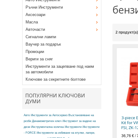
бензи
Ръчни Инструменти
Аксесоари
Масла
Авточасти
2 продукт(а
Сигнални лампи
Ваучер за подарък
Промоции
Вериги за сняг
Инструменти за зацепване под наем
за автомобили
Ключове за секретните болтове
ПОПУЛЯРНИ КЛЮЧОВИ
ДУМИ
Авто Инструменти за Автосервиз
Възстановяване на
3-piece 
резби
Динамометричен ключ
Инструмент за вадене на
Kit for V
FSI, ZK-
дюзи
Инструментална количка
Инструменти
Инструменти
- FORCE
Инструменти за избиване на втулки, лагери,
36,76 €
/