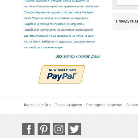
главини, тампони
НАКЛАДКИ
Скоба за вадене на
чистачки
Специализирани инструменти за автомобилите.
Специализирани инструменти за центровка
Товарна
вилка
Усилена вилица за избиване на шарнири и
1 продукт(а
накрайници
вилица за избиване на шарнири и
накрайници
инструменти за зацепване ангренажната
система
инструменти за фрезоване на легла на дюзи
инструменти зембер
пети зацепване разпределителен
вал
скоба за спирачен апарат
Виж всички ключови думи
Карта на сайта
Търсени фрази
Разширено търсене
Заявк