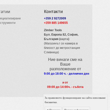
татии
Контакти
ециализирани
+359 2 9272009
струменти
+359 885 149655
Zimber Tools
Бул. Европа 82,
София,
България (
карта
)
(Магазинът се намира в
близост до метростанция
Сливница)
Ние винаги сме на
Ваше
разположение от
9:00 до 18:00 ч. - делничен ден
и от
09
:00 до 14:00ч. - събота
За правилното функциониране на сайта използваме
бисквитки.