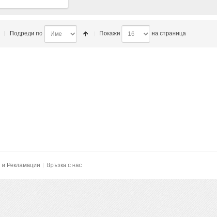
)
Подреди по
Покажи
на страница
и и Рекламации
Връзка с нас