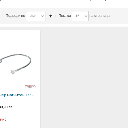
)
Подреди по
Покажи
на страница
мер магнитен 1/2 -
39,90 лв.
ично