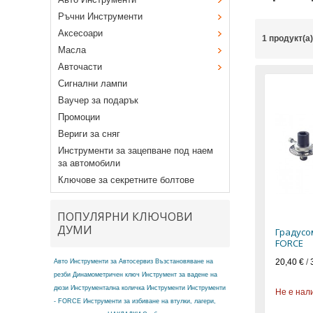
Ръчни Инструменти
Аксесоари
1 продукт(а
Масла
Авточасти
Сигнални лампи
Ваучер за подарък
Промоции
Вериги за сняг
Инструменти за зацепване под наем
за автомобили
Ключове за секретните болтове
ПОПУЛЯРНИ КЛЮЧОВИ
ДУМИ
Градусо
FORCE
20,40 €
/
Авто Инструменти за Автосервиз
Възстановяване на
резби
Динамометричен ключ
Инструмент за вадене на
дюзи
Инструментална количка
Инструменти
Инструменти
Не е нал
- FORCE
Инструменти за избиване на втулки, лагери,