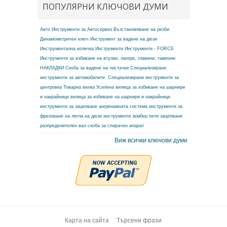
ПОПУЛЯРНИ КЛЮЧОВИ ДУМИ
Авто Инструменти за Автосервиз
Възстановяване на резби
Динамометричен ключ
Инструмент за вадене на дюзи
Инструментална количка
Инструменти
Инструменти - FORCE
Инструменти за избиване на втулки, лагери, главини, тампони
НАКЛАДКИ
Скоба за вадене на чистачки
Специализирани
инструменти за автомобилите.
Специализирани инструменти за
центровка
Товарна вилка
Усилена вилица за избиване на шарнири
и накрайници
вилица за избиване на шарнири и накрайници
инструменти за зацепване ангренажната система
инструменти за
фрезоване на легла на дюзи
инструменти зембер
пети зацепване
разпределителен вал
скоба за спирачен апарат
Виж всички ключови думи
Карта на сайта
Търсени фрази