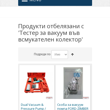
Продукти отбелязани с
'Тестер за вакуум във
всмукателен колектор'
Подреди по
Dual Vacuum &
Скоба за вакуум
Pressure Pump /
помпа FORD-ZIMBER