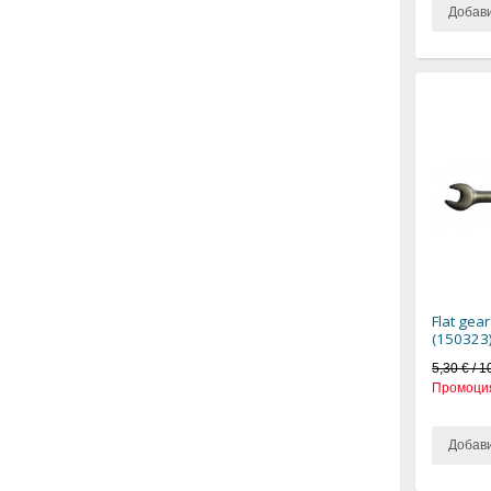
Добав
Flat gea
(150323
5,30 € / 1
Промоци
Добав