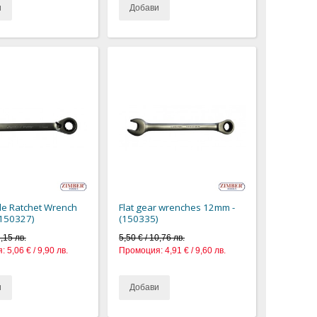
и
Добави
le Ratchet Wrench
Flat gear wrenches 12mm -
(150327)
(150335)
1,15 лв.
5,50 € / 10,76 лв.
:
5,06 € / 9,90 лв.
Промоция:
4,91 € / 9,60 лв.
и
Добави