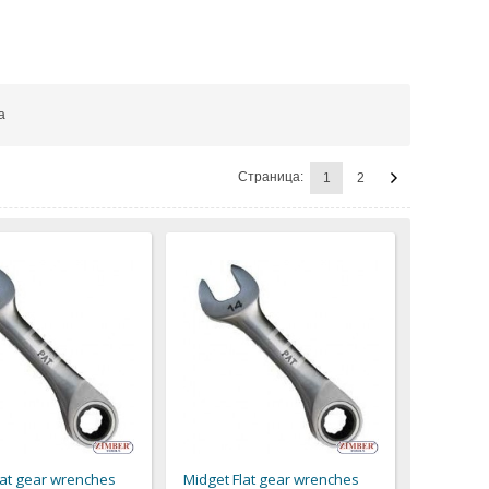
а
Страница:
1
2
lat gear wrenches
Midget Flat gear wrenches