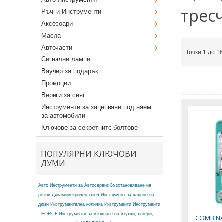
тресч
Ръчни Инструменти
Аксесоари
Масла
Авточасти
Точки 1 до 1
Сигнални лампи
Ваучер за подарък
Промоции
Вериги за сняг
Инструменти за зацепване под наем
за автомобили
Ключове за секретните болтове
ПОПУЛЯРНИ КЛЮЧОВИ
ДУМИ
Авто Инструменти за Автосервиз
Възстановяване на
резби
Динамометричен ключ
Инструмент за вадене на
дюзи
Инструментална количка
Инструменти
Инструменти
- FORCE
Инструменти за избиване на втулки, лагери,
COMBINA