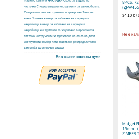
главини, тампони
НАКЛАДКИ
Скоба за вадене на
8PCS, 7
(ZJ-W45
чистачки
Специализирани инструменти за автомобилите.
Специализирани инструменти за центровка
Товарна
34,10 €
/
вилка
Усилена вилица за избиване на шарнири и
накрайници
вилица за избиване на шарнири и
накрайници
инструменти за зацепване ангренажната
Не е нал
система
инструменти за фрезоване на легла на дюзи
инструменти зембер
пети зацепване разпределителен
вал
скоба за спирачен апарат
Виж всички ключови думи
Midget F
15mm - (
ZIMBER 