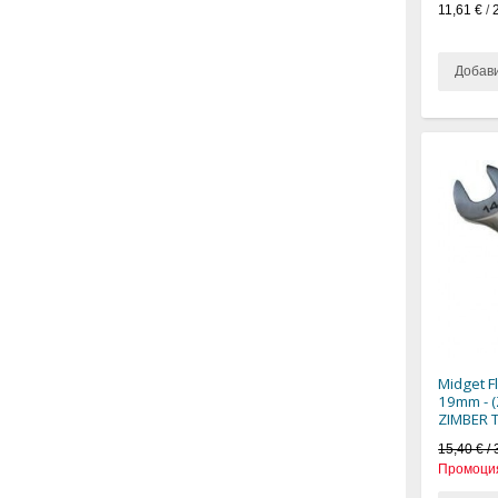
11,61 €
/
Добав
Midget F
19mm - (
ZIMBER 
15,40 € / 
Промоци