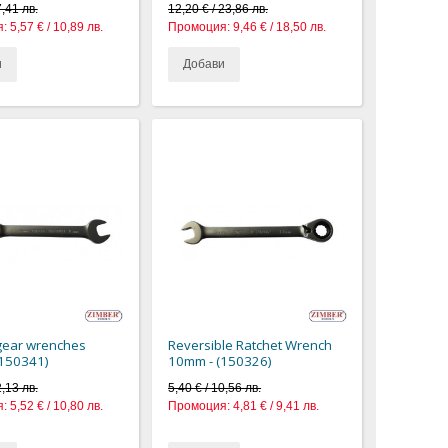
7,41 лв.
12,20 € / 23,86 лв.
:
5,57 € / 10,89 лв.
Промоция:
9,46 € / 18,50 лв.
и
Добави
 gear wrenches
Reversible Ratchet Wrench
(150341)
10mm - (150326)
2,13 лв.
5,40 € / 10,56 лв.
:
5,52 € / 10,80 лв.
Промоция:
4,81 € / 9,41 лв.