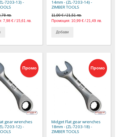
ZL-7203-13) -
14mm - (ZL-7203-14) -
TOOLS
ZIMBER TOOLS
8,78 лв.
11,00 € / 21,51 лв.
:
7,98 € / 15,61 лв.
Промоция:
10,99 € / 21,49 лв.
и
Добави
Промо
Промо
lat gear wrenches
Midget Flat gear wrenches
ZL-7203-12) -
18mm - (ZL-7203-18) -
TOOLS
ZIMBER TOOLS