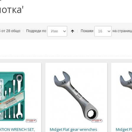
отка'
6 от 28 общо
Подреди по
Покажи
на страниц
TION WRENCH SET,
Midget Flat gear wrenches
Midget F