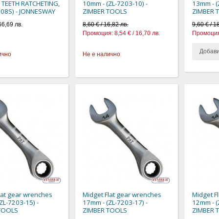
2 TEETH RATCHETING,
10mm - (ZL-7203-10) -
13mm - (
508S) - JONNESWAY
ZIMBER TOOLS
ZIMBER 
66,69 лв.
8,60 € / 16,82 лв.
9,60 € / 1
Промоция:
8,54 € / 16,70 лв.
Промоция
Добав
ично
Не е налично
lat gear wrenches
Midget Flat gear wrenches
Midget F
ZL-7203-15) -
17mm - (ZL-7203-17) -
12mm - (
TOOLS
ZIMBER TOOLS
ZIMBER 