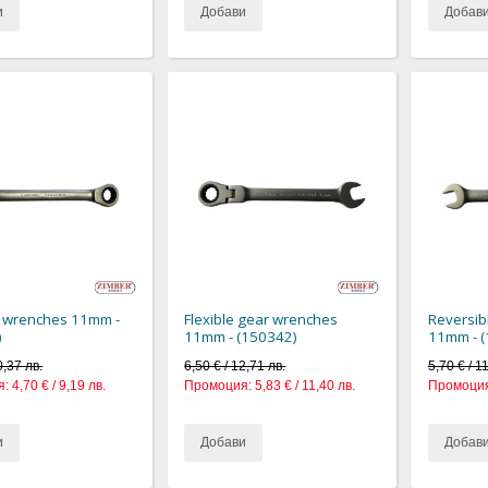
и
Добави
Добав
r wrenches 11mm -
Flexible gear wrenches
Reversib
)
11mm - (150342)
11mm - 
0,37 лв.
6,50 € / 12,71 лв.
5,70 € / 1
я:
4,70 € / 9,19 лв.
Промоция:
5,83 € / 11,40 лв.
Промоция
и
Добави
Добав