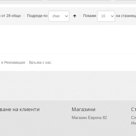
6 от 28 общо
Подреди по
Покажи
на страниц
и и Рекламации
Връзка с нас
ване на клиенти
Магазини
С
Магазин Европа 82
Сп
Ин