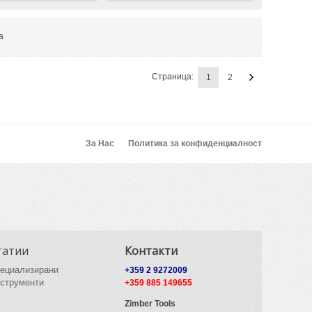
а
Страница:
1
2
За Нас
Политика за конфиденциалност
татии
Контакти
ециализирани
+359 2 9272009
струменти
+359 885 149655
Zimber Tools