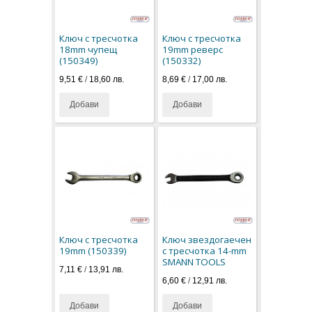
Ключ с тресчотка
Ключ с тресчотка
18mm чупещ
19mm реверс
(150349)
(150332)
9,51 €
/
18,60 лв.
8,69 €
/
17,00 лв.
Добави
Добави
Ключ с тресчотка
Ключ звездогаечен
19mm (150339)
с тресчотка 14-mm
SMANN TOOLS
7,11 €
/
13,91 лв.
6,60 €
/
12,91 лв.
Добави
Добави