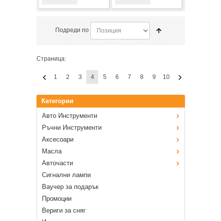
Подреди по
Страница:
1
2
3
4
5
6
7
8
9
10
Категории
Авто Инструменти
Ръчни Инструменти
Аксесоари
Масла
Авточасти
Сигнални лампи
Ваучер за подарък
Промоции
Вериги за сняг