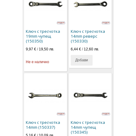
Ключ с тресчотка
Ключ с тресчотка
19mm чупещ
14mm реверс
(150350)
(150330)
9,97 €
/
19,50 лв.
6,44 €
/
12,60 лв.
Добави
Не е налично
Ключ с тресчотка
Ключ с тресчотка
14mm (150337)
14mm чупещ
(150345)
5,16 €
/
10,09 лв.