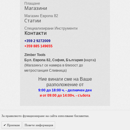
Плащане
Магазини
Магазин Европа 82
Статии
Специализирани Инструменти
Контакти
+359 2 9272009
+359 885 149655
Zimber Tools
Бул. Европа 82,
София, България (
карта
)
(Магазинът се намира в близост до
метростанция Сливница)
Ние винаги сме на Ваше
разположение от
9:00 до 18:00 ч. - делничен ден
и от 09
:00 до 14:00ч. - събота
За правилното функциониране на сайта използваме бисквитки.
© 2012 Zimber Tools. All Rights Reserved.
Приемам
Повече информация
Powered by DigiNET