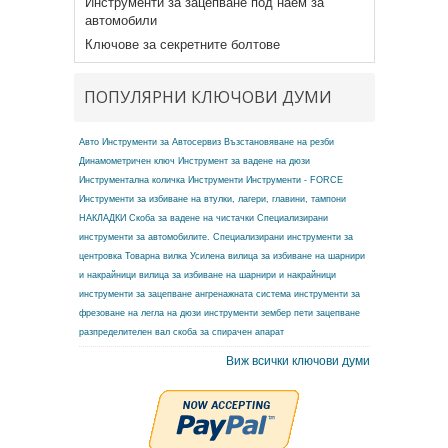
Инструменти за зацепване под наем за
автомобили
Ключове за секретните болтове
ПОПУЛЯРНИ КЛЮЧОВИ ДУМИ
Авто Инструменти за Автосервиз
Възстановяване на резби
Динамометричен ключ
Инструмент за вадене на дюзи
Инструментална количка
Инструменти
Инструменти - FORCE
Инструменти за избиване на втулки, лагери, главини, тампони
НАКЛАДКИ
Скоба за вадене на чистачки
Специализирани
инструменти за автомобилите.
Специализирани инструменти за
центровка
Товарна вилка
Усилена вилица за избиване на шарнири
и накрайници
вилица за избиване на шарнири и накрайници
инструменти за зацепване ангренажната система
инструменти за
фрезоване на легла на дюзи
инструменти зембер
пети зацепване
разпределителен вал
скоба за спирачен апарат
Виж всички ключови думи