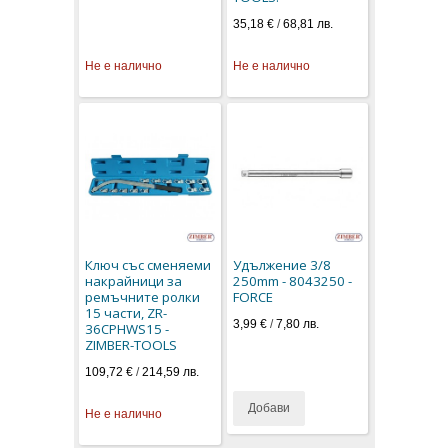
35,18 €
/
68,81 лв.
Не е налично
Не е налично
Ключ със сменяеми
Удължение 3/8
накрайници за
250mm - 8043250 -
ремъчните ролки
FORCE
15 части, ZR-
3,99 €
/
7,80 лв.
36CPHWS15 -
ZIMBER-TOOLS
109,72 €
/
214,59 лв.
Добави
Не е налично