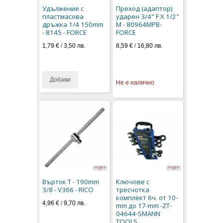
Удължение с
Преход (адаптор)
пластмасова
ударен 3/4" F X 1/2"
дръжка 1/4 150mm
M - 80964MPB-
- 8145 - FORCE
FORCE
1,79 €
/
3,50 лв.
8,59 €
/
16,80 лв.
Добави
Не е налично
Върток Т - 190mm
Ключове с
3/8 - V366 - RICO
тресчотка
комплект 6ч. от 10-
4,96 €
/
9,70 лв.
mm до 17-mm -ZT-
04644-SMANN
TOOLS.