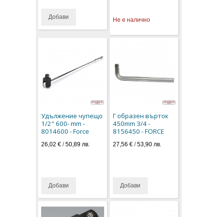
Добави
Не е налично
Удължение чупещо
Г образен върток
1/2" 600- mm -
450mm 3/4 -
8014600 - Force
8156450 - FORCE
26,02 €
/
50,89 лв.
27,56 €
/
53,90 лв.
Добави
Добави