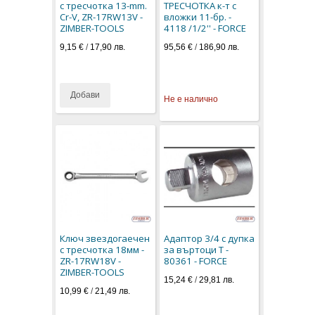
с тресчотка 13-mm.
ТРЕСЧОТКА к-т с
Cr-V, ZR-17RW13V -
вложки 11-бр. -
ZIMBER-TOOLS
4118 /1/2'' - FORCE
9,15 €
/
17,90 лв.
95,56 €
/
186,90 лв.
Добави
Не е налично
Ключ звездогаечен
Адаптор 3/4 с дупка
с тресчотка 18мм -
за въртоци Т -
ZR-17RW18V -
80361 - FORCE
ZIMBER-TOOLS
15,24 €
/
29,81 лв.
10,99 €
/
21,49 лв.