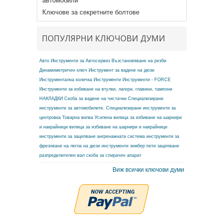
автомобили
Ключове за секретните болтове
ПОПУЛЯРНИ КЛЮЧОВИ ДУМИ
Авто Инструменти за Автосервиз
Възстановяване на резби
Динамометричен ключ
Инструмент за вадене на дюзи
Инструментална количка
Инструменти
Инструменти - FORCE
Инструменти за избиване на втулки, лагери, главини, тампони
НАКЛАДКИ
Скоба за вадене на чистачки
Специализирани
инструменти за автомобилите.
Специализирани инструменти за
центровка
Товарна вилка
Усилена вилица за избиване на шарнири
и накрайници
вилица за избиване на шарнири и накрайници
инструменти за зацепване ангренажната система
инструменти за
фрезоване на легла на дюзи
инструменти зембер
пети зацепване
разпределителен вал
скоба за спирачен апарат
Виж всички ключови думи