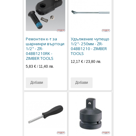
Ремонтен к-т за
Удължение чупещо
шарнинри въртоци
1/2"- 250мм - ZR-
1/2" - ZR-
04BB1210 - ZIMBER
04BB1210RK -
TOOLS
ZIMBER TOOLS
12,17 €
/
23,80 лв.
5,83 €
/
11,40 лв.
Добави
Добави