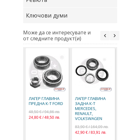
Ключови думи
Може да се интересувате и
от следните продукт(и)
ЛАГЕР ГЛ
ЗАДНА К-
MERCEDE
ЛАГЕР ГЛАВИНА
ЛАГЕР ГЛАВИНА
87,00 € / 1
ПРЕДНА К-Т FORD
ЗАДНА К-Т
44,48 € / 8
MERCEDES,
48,50 € / 94,86 лв.
RENAULT,
24,80 € / 48,50 лв.
VOLKSWAGEN
83,90 € / 164,09 лв.
42,90 € / 83,91 лв.