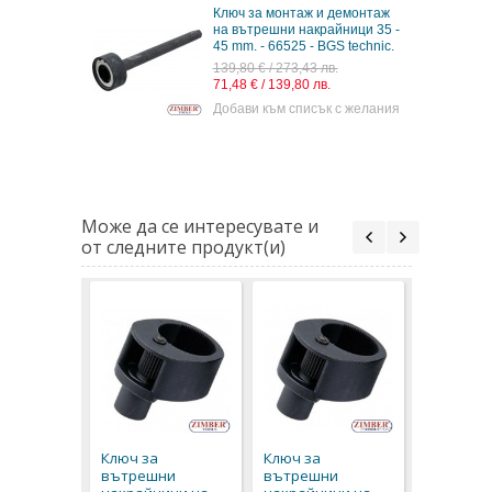
Ключ за монтаж и демонтаж
на вътрешни накрайници 35 -
45 mm. - 66525 - BGS technic.
139,80 € / 273,43 лв.
71,48 € / 139,80 лв.
Добави към списък с желания
Може да се интересувате и
от следните продукт(и)
Ключ за 
демонта
вътрешн
Ключ за
Ключ за
накрайни
вътрешни
вътрешни
45 mm. - 