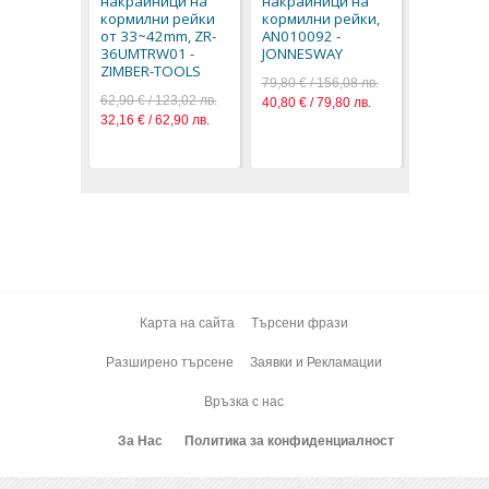
накрайници на
накрайници на
BGS techn
кормилни рейки
кормилни рейки,
139,80 € / 
от 33~42mm, ZR-
AN010092 -
71,48 € / 1
36UMTRW01 -
JONNESWAY
ZIMBER-TOOLS
79,80 € / 156,08 лв.
62,90 € / 123,02 лв.
40,80 € / 79,80 лв.
32,16 € / 62,90 лв.
Карта на сайта
Търсени фрази
Разширено търсене
Заявки и Рекламации
Връзка с нас
За Нас
Политика за конфиденциалност