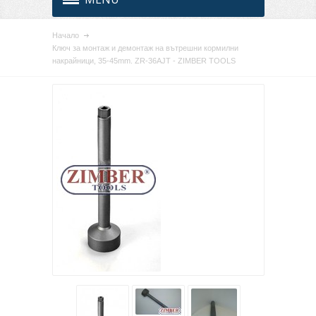
Начало
Ключ за монтаж и демонтаж на вътрешни кормилни
накрайници, 35-45mm. ZR-36AJT - ZIMBER TOOLS