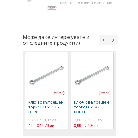
Добави към списък с желания
Може да се интересувате и
от следните продукт(и)
Ключ с 
торкс E7x
FORCE
Ключ с вътрешен
Ключ с вътрешен
9,40 € / 18
торкс E10xE12 -
торкс E6xE8 -
4,81 € / 9,
FORCE
FORCE
9,70 € / 18,97 лв.
7,80 € / 15,26 лв.
4,96 € / 9,70 лв.
3,99 € / 7,80 лв.