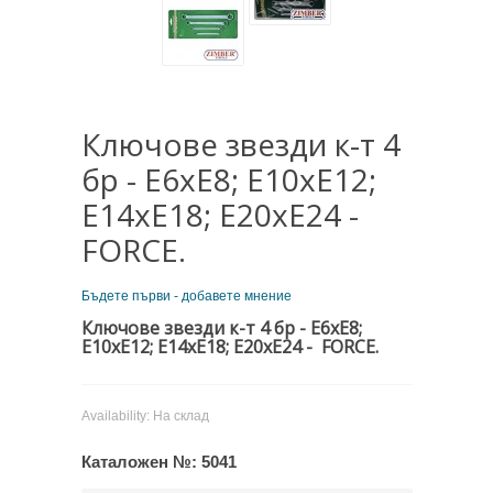
Ключове звезди к-т 4
бр - E6xE8; E10xE12;
E14xE18; E20xE24 -
FORCE.
Бъдете първи - добавете мнение
Ключове звезди к-т 4 бр -
E6xE8;
E10xE12; E14xE18; E20xE24 -
FORCE.
Availability:
На склад
Каталожен №:
5041