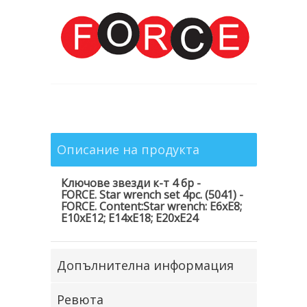
Описание на продукта
Ключове звезди к-т 4 бр -
FORCE.
Star wrench set 4pc. (5041) -
FORCE. Content:Star wrench: E6xE8;
E10xE12; E14xE18; E20xE24
Допълнителна информация
Ревюта