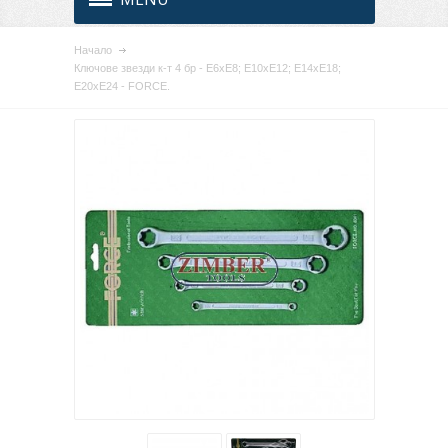
Начало
Ключове звезди к-т 4 бр - E6xE8; E10xE12; E14xE18;
E20xE24 - FORCE.