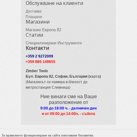
Обслужване на клиенти
Доставка
Плащане
Магазини
Магазин Европа 82
Статии
Специализирани Инструменти
Контакти
+359 2 9272009
+359 885 149655
Zimber Tools
Бул. Европа 82,
София, България (
карта
)
(Магазинът се намира в близост до
метростанция Сливница)
Ние винаги сме на Ваше
разположение от
9:00 до 18:00 ч. - делничен ден
и от 09
:00 до 14:00ч. - събота
За правилното функциониране на сайта използваме бисквитки.
© 2012 Zimber Tools. All Rights Reserved.