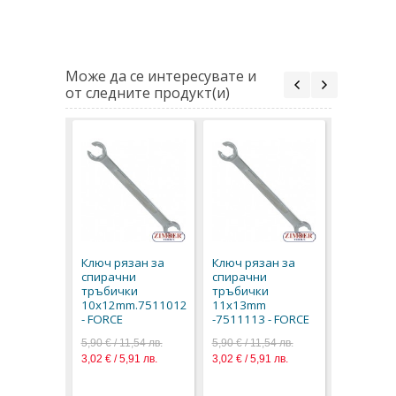
Може да се интересувате и
от следните продукт(и)
Ключ ряз
спирачн
тръбичк
Ключ рязан за
Ключ рязан за
12х14m
спирачни
спирачни
-7511214
тръбички
тръбички
5,90 € / 11
10х12mm.7511012
11х13mm
3,02 € / 5,
- FORCE
-7511113 - FORCE
5,90 € / 11,54 лв.
5,90 € / 11,54 лв.
3,02 € / 5,91 лв.
3,02 € / 5,91 лв.