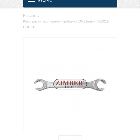
Начало
Ключ рязан за спирачни тръбички 10х11mm - 7511011-
FORCE