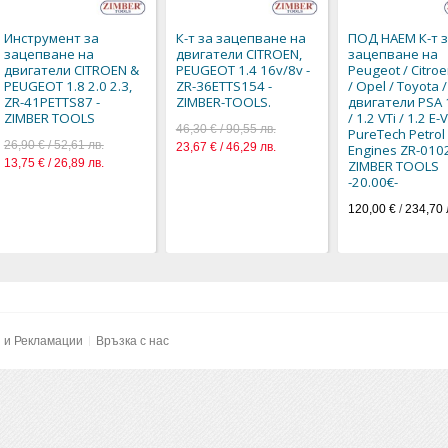
Инструмент за
К-т за зацепване на
ПОД НАЕМ К-т 
зацепване на
двигатели CITROEN,
зацепване на
двигатели CITROEN &
PEUGEOT 1.4 16v/8v -
Peugeot / Citroe
PEUGEOT 1.8 2.0 2.3,
ZR-36ETTS154 -
/ Opel / Toyota /
ZR-41PETTS87 -
ZIMBER-TOOLS.
двигатели PSA 1
ZIMBER TOOLS
/ 1.2 VTi / 1.2 E-V
46,30 € / 90,55 лв.
PureTech Petrol
26,90 € / 52,61 лв.
23,67 € / 46,29 лв.
Engines ZR-010
13,75 € / 26,89 лв.
ZIMBER TOOLS
-20.00€-
120,00 €
/
234,70 
и и Рекламации
Връзка с нас