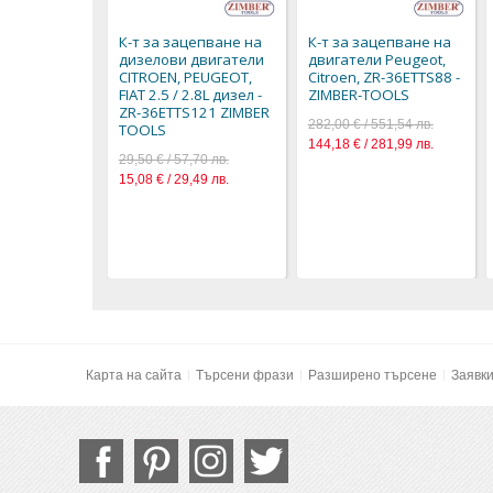
К-т за зацепване на
К-т за зацепване на
дизелови двигатели
двигатели Peugeot,
CITROEN, PEUGEOT,
Citroen, ZR-36ETTS88 -
FIAT 2.5 / 2.8L дизел -
ZIMBER-TOOLS
ZR-36ETTS121 ZIMBER
282,00 € / 551,54 лв.
TOOLS
144,18 € / 281,99 лв.
29,50 € / 57,70 лв.
15,08 € / 29,49 лв.
Карта на сайта
Търсени фрази
Разширено търсене
Заявк