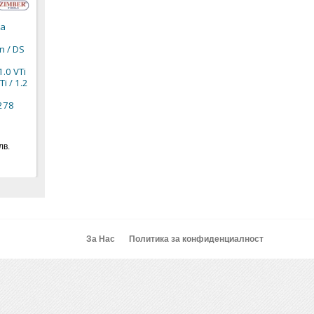
1305
2.0 16V - ZR-
36ETTS321 - ZIMBER
за
92,00 € / 179,94 лв.
TOOLS.
47,04 € / 92,00 лв.
n / DS
39,90 € / 78,04 лв.
20,40 € / 39,90 лв.
.0 VTi
Ti / 1.2
278
лв.
За Нас
Политика за конфиденциалност