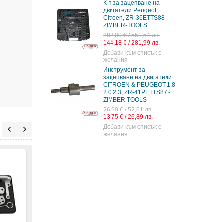
К-т за зацепване на
двигатели Peugeot,
Citroen, ZR-36ETTS88 -
ZIMBER-TOOLS
282,00 € / 551,54 лв.
144,18 € / 281,99 лв.
Добави към списък с
желания
Инструмент за
зацепване на двигатели
CITROEN & PEUGEOT 1.8
2.0 2.3, ZR-41PETTS87 -
ZIMBER TOOLS
26,90 € / 52,61 лв.
13,75 € / 26,89 лв.
Добави към списък с
желания
К-т за зацепване на
К-т за зацепване на
двигатели Citroen,
дизелови двигатели
Peugeot 1.8, 2.0, ZK-
CITROEN, PEUGEOT 1.8