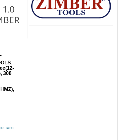
 1.0
IMBER
T
OOLS.
ee(12-
, 308
HMZ),
 доставен