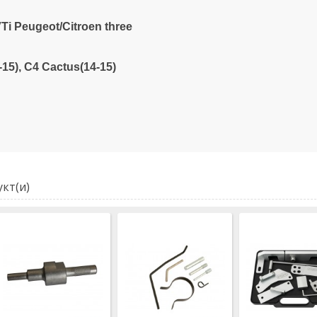
 VTi Peugeot/Citroen three
2-15), C4 Cactus(14-15)
кт(и)