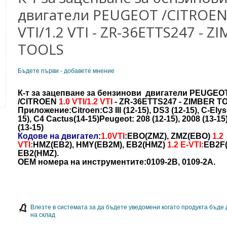
двигатели PEUGEOT /CITROEN
VTI/1.2 VTI - ZR-36ETTS247 - Z
TOOLS
Бъдете първи - добавете мнение
К-т за зацепване за бензинови двигатели PEUGEO
/CITROEN
1.0 VTI/1.2 VTI
- ZR-36ETTS247 - ZIMBER T
Приложение:Citroen:C3 III (12-15), DS3 (12-15), C-Elys
15), C4 Cactus(14-15)Peugeot: 208 (12-15), 2008 (13-15)
(13-15)
Кодове на двигател
:
1.0VTI
:EBO(ZMZ), ZMZ(EBO)
1.2
VTI:
HMZ(EB2), HMY(EB2M), EB2(HMZ)
1.2 E-VTI:
EB2F(
EB2(HMZ).
OEM номера на инструментите:0109-2B, 0109-2A.
Влезте в системата за да бъдете уведомени когато продукта бъде
на склад