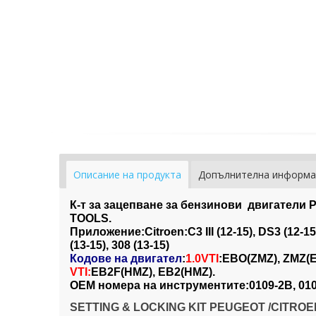
Описание на продукта
Допълнителна информа
К-т за зацепване за бензинови двигател
TOOLS.
Приложение:Citroen:C3 III (12-15), DS3 (12-15
(13-15), 308 (13-15)
Кодове на двигател
:
1.0VTI
:EBO(ZMZ), ZMZ(
VTI:
EB2F(HMZ), EB2(HMZ).
OEM номера на инструментите:0109-2B, 010
SETTING & LOCKING KIT PEUGEOT /CITROE