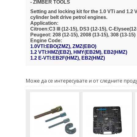
- ZIMBER TOOLS
Setting and locking kit for the 1.0 VTi and 1.2
cylinder belt drive petrol engines.
Application:
Citroen:C3 III (12-15), DS3 (12-15), C-Elysee(1
Peugeot: 208 (12-15), 2008 (13-15), 308 (13-15)
Engine Code:
1.0VTI:EBO(ZMZ), ZMZ(EBO)
1.2 VTI:HMZ(EB2), HMY(EB2M), EB2(HMZ)
1.2 E-VTI:EB2F(HMZ), EB2(HMZ)
Може да се интересувате и от следните проду