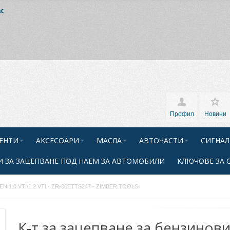
ас
Профил
Новини
ЕНТИ
АКСЕСОАРИ
МАСЛА
АВТОЧАСТИ
СИГНАЛ
 ЗА ЗАЦЕПВАНЕ ПОД НАЕМ ЗА АВТОМОБИЛИ
КЛЮЧОВЕ ЗА 
EN 1.0 VTI/1.2 VTI - ZR-36ETTS247 - ZIMBER TOOLS
К-т за зацепване за бензинов