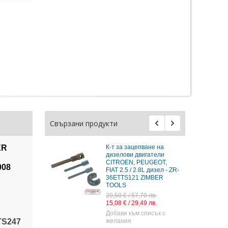
Свързани продукти
ER
К-т за зацепване на
дизелови двигатели
CITROEN, PEUGEOT,
008
FIAT 2.5 / 2.8L дизел - ZR-
36ETTS121 ZIMBER
TOOLS
29,50 € / 57,70 лв.
15,08 € / 29,49 лв.
Добави към списък с
TS247
желания