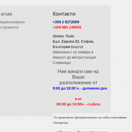
татии
Контакти
ециализирани
+359 2 9272009
струменти
+359 885 149655
Zimber Tools
Бул. Европа 82,
София,
България (
карта
)
(Магазинът се намира в
близост до метростанция
Сливница)
Ние винаги сме на
Ваше
разположение от
9:00 до 18:00 ч. - делничен ден
и от
09
:00 до 14:00ч. - събота
За правилното функциониране на сайта използваме
бисквитки.