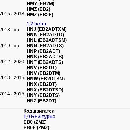
HMY (EB2M)
HMZ (EB2)
2015 - 2018
HMZ (EB2F)
1,2 turbo
HNJ (EB2ADTXM)
2018 - on
HNK (EB2ADTD)
HNL (EB2ADTSM)
2019 - on
HNN (EB2ADTX)
HNP (EB2ADT)
HNS (EB2ADTS)
2012 - 2020
HNT (EB2ADTS)
HNV (EB2DT)
HNV (EB2DTM)
2013 - 2015
HNW (EB2DTSM)
HNX (EB2DT)
HNX (EB2DTSD)
2014 - 2015
HNY (EB2DTS)
HNZ (EB2DT)
Код двигател
1,0 БЕЗ турбо
EB0 (ZMZ)
EB0F (ZMZ)