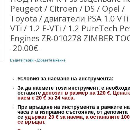
Peugeot / Citroen / DS / Opel /
Toyota / двигатели PSA 1.0 VTi 
VTi / 1.2 E-VTi / 1.2 PureTech Pe
Engines ZR-010278 ZIMBER TO
-20.00€-
Бъдете първи - добавете мнение
Условия за наемане на инструмента:
За да наемете този инструмент, е необход
оставите
депозит в размер на 120
€.
Цената
наем е 20
€
за 24 часа.
При връщане на инструмента в рамките на
часа и в изправно състояние, от депозита
се
удържат 20
€
за наема, а останалите 10
се връщат.