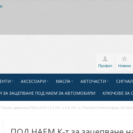
ас
Профил
Новини
ЕНТИ
АКСЕСОАРИ
МАСЛА
АВТОЧАСТИ
СИГНАЛ
 ЗА ЗАЦЕПВАНЕ ПОД НАЕМ ЗА АВТОМОБИЛИ
КЛЮЧОВЕ ЗА 
 Toyota / двигатели PSA 1.0 VTi / 1.2 VTi / 1.2 E-VTi / 1.2 PureTech Petrol Engines ZR-
ПОД НАЕМ К-т за зацепване н