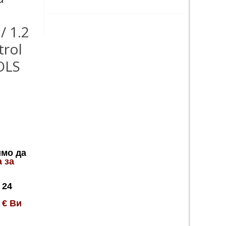
/ 1.2
trol
OLS
имо да
 за
 24
0
€
Ви