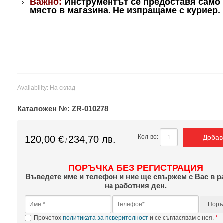
Важно:
Инструментът се предоставя само 
място в магазина. Не изпращаме с куриер.
Availability:
На склад
Каталожен №:
ZR-010278
Добав
Кол-во:
120,00 €
234,70 лв.
/
ПОРЪЧКА БЕЗ РЕГИСТРАЦИЯ
Въведете име и телефон и ние ще свържем с Вас в р
на работния ден.
Поръ
Прочетох
политиката за поверителност
и се съгласявам с нея.