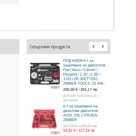
Свързани продукти
ПОД НАЕМ К-т за
К-т за зацепване 
зацепване на двигатели
двигатели Renault
Fiat / Iveco / Citroen /
Citroen, Peugeot , F
Peugeot / 2.2D / 2.3D /
Ford, Nissan, Rover
3.0D / ZR-36ETTS92 -
Toyota (ZT-04176) 
ZIMBER TOOLS -25.00€-
SMANN TOOLS.
200,00 €
/
391,17 лв.
115,90 € / 226,68 л
59,26 € / 115,90 лв
Добави към списък с
желания
Добави към списък
желания
К-т за зацепване на
дизелови двигатели
Инструмент за
AUDI, VW, CITROEN -
зацепване на дви
ZIMBER
CITROEN & PEUGE
2.0 2.3, ZR-41PET
117,20 € / 229,22 лв.
ZIMBER TOOLS
59,92 € / 117,19 лв.
26,90 € / 52,61 лв.