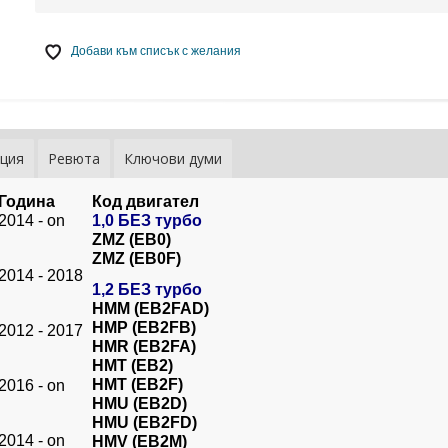
Добави към списък с желания
ция
Ревюта
Ключови думи
Година
Код двигател
2014 - on
1,0 БЕЗ турбо
ZMZ (EB0)
ZMZ (EB0F)
2014 - 2018
1,2 БЕЗ турбо
HMM (EB2FAD)
HMP (EB2FB)
2012 - 2017
HMR (EB2FA)
HMT (EB2)
HMT (EB2F)
2016 - on
HMU (EB2D)
HMU (EB2FD)
2014 - on
HMV (EB2M)