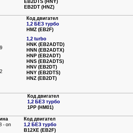
EB2DTS (HNY)
EB2DT (HNZ)
Код двигател
1,2
БЕЗ турбо
HMZ (EB2F)
1,2 turbo
HNK (EB2ADTD)
19
HNN (EB2ADTX)
HNP (EB2ADT)
HNS (EB2ADTS)
HNV (EB2DT)
22
HNY (EB2DTS)
HNZ (EB2DT)
Код двигател
1,2 БЕЗ турбо
1PP (HM01)
ина
Код двигател
 - on
1,2
БЕЗ турбо
B12XE (EB2F)