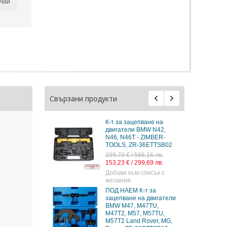
чай
Свързани продукти
К-т за зацепване на
двигатели BMW N42,
N46, N46T - ZIMBER-
TOOLS, ZR-36ETTSB02
299,70 € / 586,16 лв.
153,23 € / 299,69 лв.
Добави към списък с
желания
ПОД НАЕМ К-т за
зацепване на двигатели
BMW M47, M47TU,
M47T2, M57, M57TU,
M57T2 Land Rover, MG,