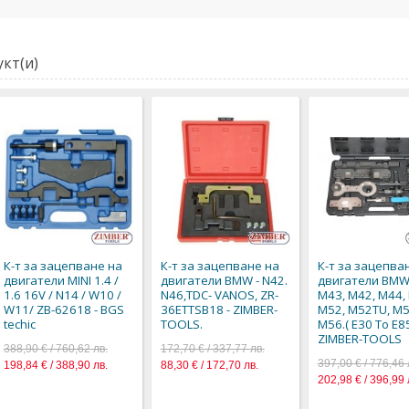
кт(и)
К-т за зацепване на
К-т за зацепване на
К-т за зацепва
двигатели MINI 1.4 /
двигатели BMW - N42.
двигатели BMW
1.6 16V / N14 / W10 /
N46,TDC- VANOS, ZR-
M43, M42, M44,
W11/ ZB-62618 - BGS
36ETTSB18 - ZIMBER-
M52, M52TU, M5
techic
TOOLS.
M56.( E30 To E85
ZIMBER-TOOLS
388,90 € / 760,62 лв.
172,70 € / 337,77 лв.
397,00 € / 776,46 
198,84 € / 388,90 лв.
88,30 € / 172,70 лв.
202,98 € / 396,99 