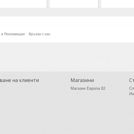
и и Рекламации
Връзка с нас
ване на клиенти
Магазини
С
Магазин Европа 82
Сп
Ин