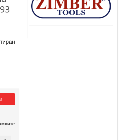
E93
S
нтиран
и
амките