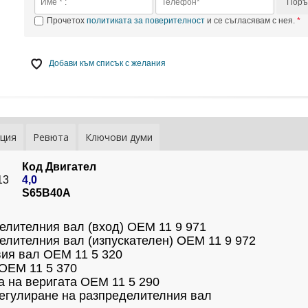
Поръ
Прочетох
политиката за поверителност
и се съгласявам с нея.
Добави към списък с желания
ция
Ревюта
Ключови думи
Код Двигател
13
4,0
S65B40A
елителния вал (вход) OEM 11 9 971
елителния вал (изпускателен) OEM 11 9 972
вия вал OEM 11 5 320
OEM 11 5 370
а на веригата OEM 11 5 290
регулиране на разпределителния вал