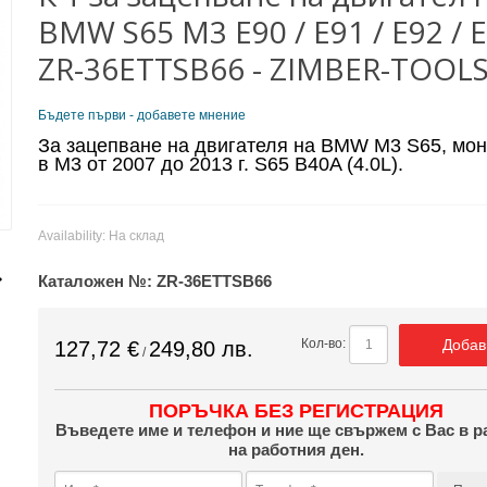
BMW S65 M3 E90 / E91 / E92 / 
ZR-36ETTSB66 - ZIMBER-TOOL
Бъдете първи - добавете мнение
За зацепване на двигателя на BMW M3 S65, мо
в M3 от 2007 до 2013 г. S65 B40A (4.0L).
Availability:
На склад
Каталожен №:
ZR-36ETTSB66
Добав
Кол-во:
127,72 €
249,80 лв.
/
ПОРЪЧКА БЕЗ РЕГИСТРАЦИЯ
Въведете име и телефон и ние ще свържем с Вас в р
на работния ден.