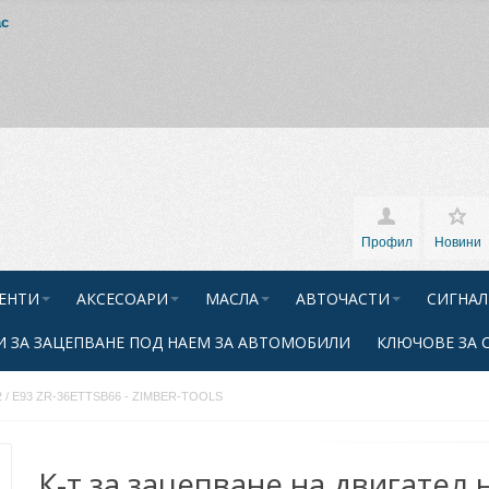
ас
Профил
Новини
ЕНТИ
АКСЕСОАРИ
МАСЛА
АВТОЧАСТИ
СИГНАЛ
 ЗА ЗАЦЕПВАНЕ ПОД НАЕМ ЗА АВТОМОБИЛИ
КЛЮЧОВЕ ЗА 
E92 / E93 ZR-36ETTSB66 - ZIMBER-TOOLS
К-т за зацепване на двигател 