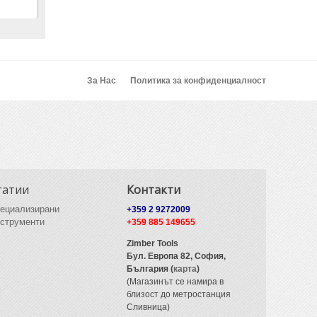
За Нас
Политика за конфиденциалност
татии
Контакти
ециализирани
+359 2 9272009
струменти
+359 885 149655
Zimber Tools
Бул. Европа 82,
София,
България (
карта
)
(Магазинът се намира в
близост до метростанция
Сливница)