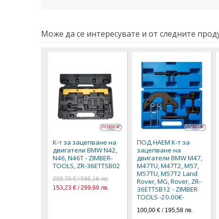
Може да се интересувате и от следните проду
К-т за зацепване на
ПОД НАЕМ К-т за
двигатели BMW N42,
зацепване на
N46, N46T - ZIMBER-
двигатели BMW M47,
TOOLS, ZR-36ETTSB02
M47TU, M47T2, M57,
M57TU, M57T2 Land
299,70 € / 586,16 лв.
Rover, MG, Rover, ZR-
153,23 € / 299,69 лв.
36ETTSB12 - ZIMBER
TOOLS -20.00€-
100,00 €
/
195,58 лв.