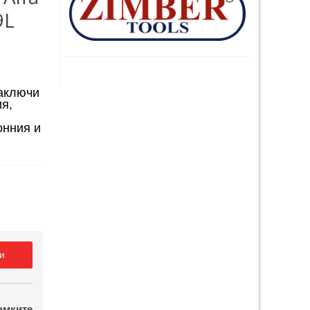
9L
заключи
я,
онния и
и
амките