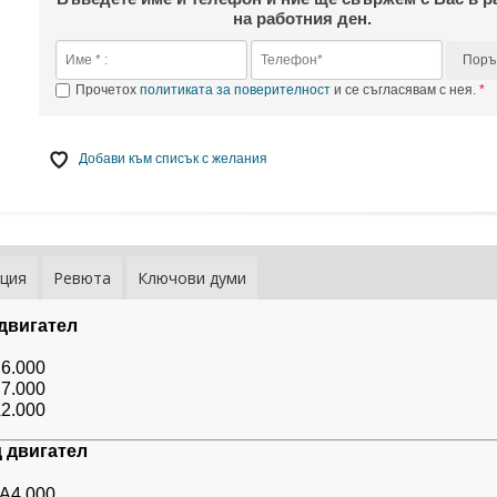
на работния ден.
Поръ
Прочетох
политиката за поверителност
и се съгласявам с нея.
Добави към списък с желания
ция
Ревюта
Ключови думи
двигател
6.000
7.000
2.000
 двигател
A4.000