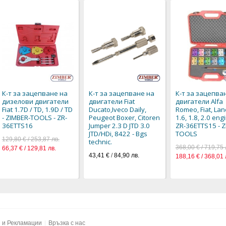
К-т за зацепване на
К-т за зацепване на
К-т за зацепва
дизелови двигатели
двигатели Fiat
двигатели Alfa
Fiat 1.7D / TD, 1.9D / TD
Ducato,Iveco Daily,
Romeo, Fiat, Lanc
- ZIMBER-TOOLS - ZR-
Peugeot Boxer, Citoren
1.6, 1.8, 2.0 eng
36ETTS16
Jumper 2.3 D JTD 3.0
ZR-36ETTS15 - 
JTD/HDi, 8422 - Bgs
TOOLS
129,80 € / 253,87 лв.
technic.
368,00 € / 719,75 
66,37 € / 129,81 лв.
43,41 €
/
84,90 лв.
188,16 € / 368,01 
и и Рекламации
Връзка с нас