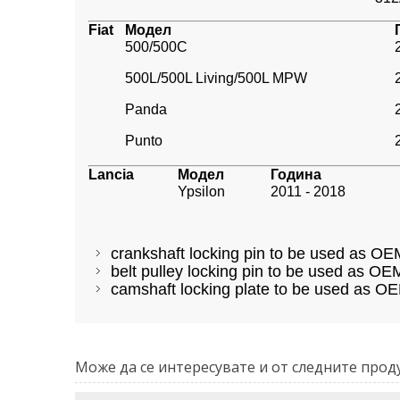
Fiat
Модел
500/500C
500L/500L Living/500L MPW
Panda
Punto
Lancia
Модел
Година
Ypsilon
2011 - 2018
crankshaft locking pin to be used as 
belt pulley locking pin to be used as 
camshaft locking plate to be used as 
Може да се интересувате и от следните проду