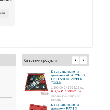
чай
Свързани продукти
К-т за зацепване на
двигатели ALFA ROMEO,
FIAT, LANCIA - ZIMBER
TOOLS
1 290,00 € / 2 523,02 лв.
659,57 € / 1 290,01 лв.
Добави към списък с
желания
К-т за зацепване на
двигатели FIAT 1.3