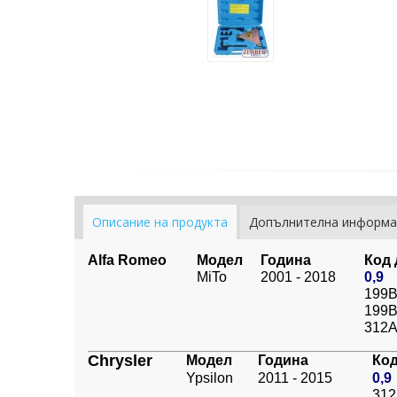
Описание на продукта
Допълнителна информа
Alfa Romeo
Модел
Година
Код 
MiTo
2001 - 2018
0,9
199B
199B
312A
Chrysler
Модел
Година
Код
Ypsilon
2011 - 2015
0,9
312