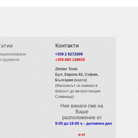
татии
Контакти
ециализирани
+359 2 9272009
струменти
+359 885 149655
Zimber Tools
Бул. Европа 82,
София,
България (
карта
)
(Магазинът се намира в
близост до метростанция
Сливница)
Ние винаги сме на
Ваше
разположение от
9:00 до 18:00 ч. - делничен ден
и от