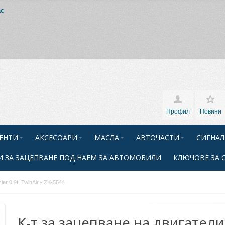
ас
Профил
Новини
ЕНТИ
АКСЕСОАРИ
МАСЛА
АВТОЧАСТИ
СИГНАЛ
 ЗА ЗАЦЕПВАНЕ ПОД НАЕМ ЗА АВТОМОБИЛИ
КЛЮЧОВЕ ЗА 
ler 0.9L TwinAir - ZK-5544
К-т за зацепване на двигатели