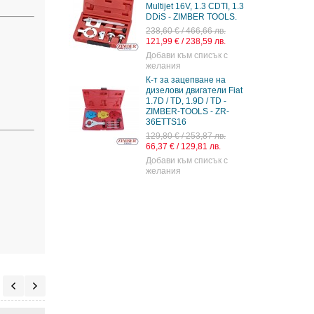
Multijet 16V, 1.3 CDTI, 1.3
DDiS - ZIMBER TOOLS.
238,60 € / 466,66 лв.
121,99 € / 238,59 лв.
Добави към списък с
желания
К-т за зацепване на
дизелови двигатели Fiat
1.7D / TD, 1.9D / TD -
ZIMBER-TOOLS - ZR-
36ETTS16
129,80 € / 253,87 лв.
66,37 € / 129,81 лв.
Добави към списък с
желания