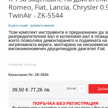
Romeo, Fiat, Lancia, Chrysler 0.
TwinAir - ZK-5544
Бъдете първи - добавете мнение
Този комплект инструменти е предназначен да 
разпределителния вал и коляновия вал в позици
която позволява демонтирането и подмяната на
ангренажната верига, монтирана на нискоемиси
високоикономичен двуцилиндров двигател Fiat.
Availability:
На склад
Каталожен №:
ZK-5544
Добав
Кол-во:
39,50 €
77,26 лв.
/
ПОРЪЧКА БЕЗ РЕГИСТРАЦИЯ
Въведете име и телефон и ние ще свържем с Вас в р