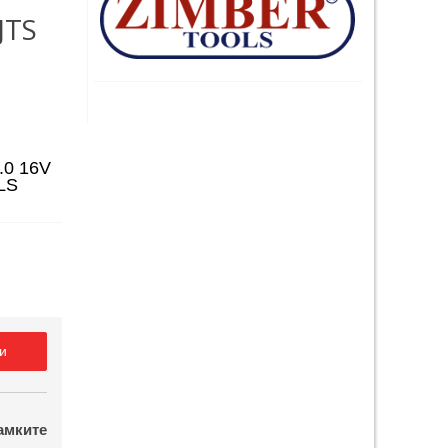
JTS
.0 16V
LS
и
амките