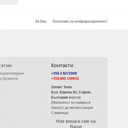
За Нас
Политика за конфиденциалност
татии
Контакти
ециализирани
+359 2 9272009
струменти
+359 885 149655
Zimber Tools
Бул. Европа 82,
София,
България (
карта
)
(Магазинът се намира в
близост до метростанция
Сливница)
Ние винаги сме на
Ваше