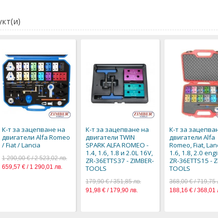
кт(и)
К-т за зацепване на
К-т за зацепване на
К-т за зацепва
двигатели Alfa Romeo
двигатели TWIN
двигатели Alfa
/ Fiat / Lancia
SPARK ALFA ROMEO -
Romeo, Fiat, Lanc
1.4, 1.6, 1.8 и 2.0L 16V,
1.6, 1.8, 2.0 eng
1 290,00 € / 2 523,02 лв.
ZR-36ETTS37 - ZIMBER-
ZR-36ETTS15 - 
659,57 € / 1 290,01 лв.
TOOLS
TOOLS
179,90 € / 351,85 лв.
368,00 € / 719,75 
91,98 € / 179,90 лв.
188,16 € / 368,01 