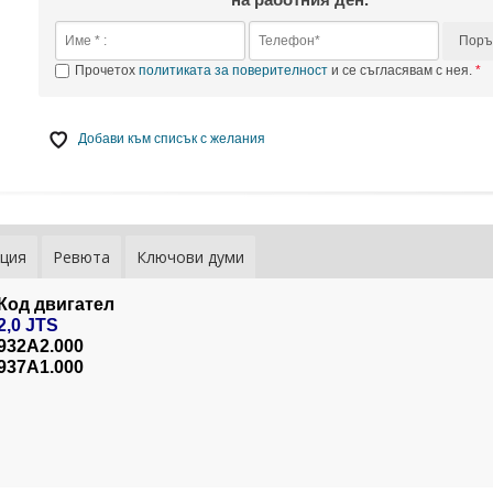
Поръ
Прочетох
политиката за поверителност
и се съгласявам с нея.
Добави към списък с желания
ция
Ревюта
Ключови думи
Код двигател
2,0 JTS
932A2.000
937A1.000