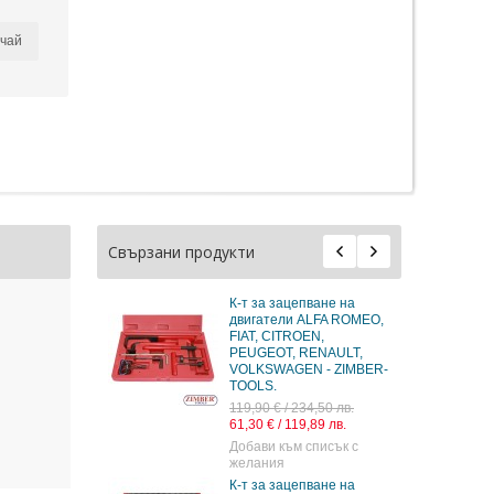
чай
Свързани продукти
К-т за зацепване на
двигатели ALFA ROMEO,
FIAT, CITROEN,
PEUGEOT, RENAULT,
VOLKSWAGEN - ZIMBER-
TOOLS.
119,90 € / 234,50 лв.
61,30 € / 119,89 лв.
Добави към списък с
желания
К-т за зацепване на