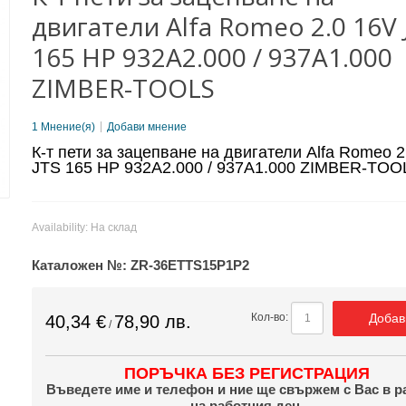
двигатели Alfa Romeo 2.0 16V 
165 HP 932A2.000 / 937A1.000
ZIMBER-ТOOLS
1 Мнение(я)
Добави мнение
К-т пети за зацепване на двигатели Alfa Romeo 2
JTS 165 HP 932A2.000 / 937A1.000 ZIMBER-ТOO
Availability:
На склад
Каталожен №:
ZR-36ETTS15P1P2
Добав
Кол-во:
40,34 €
78,90 лв.
/
ПОРЪЧКА БЕЗ РЕГИСТРАЦИЯ
Въведете име и телефон и ние ще свържем с Вас в р
на работния ден.