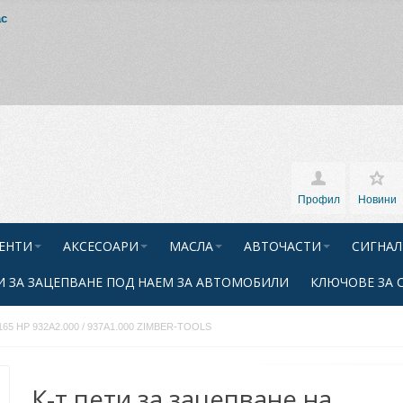
ас
Профил
Новини
ЕНТИ
АКСЕСОАРИ
МАСЛА
АВТОЧАСТИ
СИГНАЛ
 ЗА ЗАЦЕПВАНЕ ПОД НАЕМ ЗА АВТОМОБИЛИ
КЛЮЧОВЕ ЗА 
S 165 HP 932A2.000 / 937A1.000 ZIMBER-ТOOLS
К-т пети за зацепване на