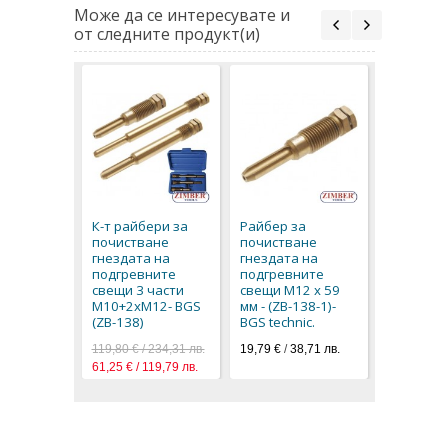
Може да се интересувате и
от следните продукт(и)
Райбер з
почиств
гнездата
К-т райбери за
Райбер за
подгрев
почистване
почистване
свещи M1
гнездата на
гнездата на
138-2 - B
подгревните
подгревните
technic.
свещи 3 части
свещи М12 х 59
20,40 €
/
3
М10+2хМ12- BGS
мм - (ZB-138-1)-
(ZB-138)
BGS technic.
119,80 € / 234,31 лв.
19,79 €
/
38,71 лв.
61,25 € / 119,79 лв.