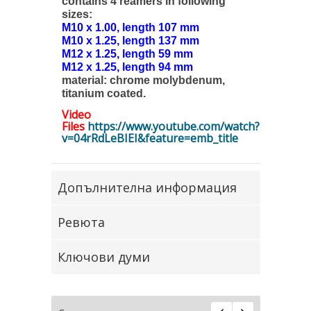
contains 4 reamers in following
sizes:
M10 x 1.00, length 107 mm
M10 x 1.25, length 137 mm
M12 x 1.25, length 59 mm
M12 x 1.25, length 94 mm
material: chrome molybdenum,
titanium coated.
Video
Files
https://www.youtube.com/watch?
v=04rRdLeBIEI&feature=emb_title
Допълнителна информация
Ревюта
Ключови думи