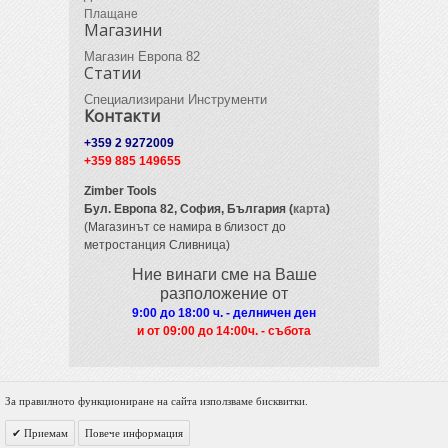
Плащане
Магазини
Магазин Европа 82
Статии
Специализирани Инструменти
Контакти
+359 2 9272009
+359 885 149655
Zimber Tools
Бул. Европа 82,
София, България (
карта
)
(Магазинът се намира в близост до
метростанция Сливница)
Ние винаги сме на Ваше
разположение от
9:00 до 18:00 ч. - делничен ден
и от 09
:00 до 14:00ч. - събота
За правилното функциониране на сайта използваме бисквитки.
© 2012 Zimber Tools. All Rights Reserved.
Приемам
Повече информация
Powered by DigiNET