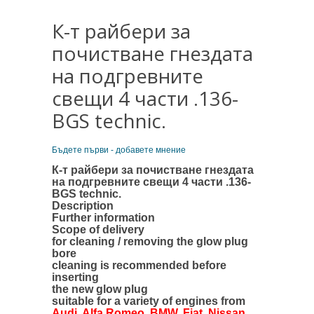
К-т райбери за
почистване гнездата
на подгревните
свещи 4 части .136-
BGS technic.
Бъдете първи - добавете мнение
К-т райбери за почистване гнездата
на подгревните свещи 4 части .136-
BGS technic.
Description
Further information
Scope of delivery
for cleaning / removing the glow plug
bore
cleaning is recommended before
inserting
the new glow plug
suitable for a variety of engines from
Audi, Alfa Romeo, BMW, Fiat, Nissan,