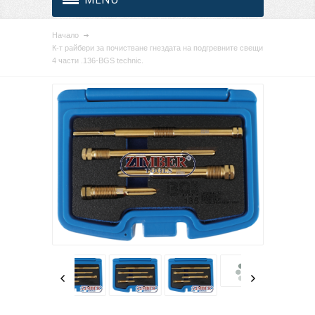
Начало
К-т райбери за почистване гнездата на подгревните свещи
4 части .136-BGS technic.