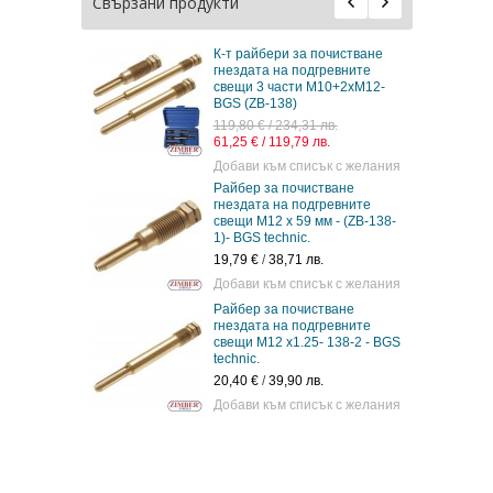
Свързани продукти
К-т райбери за почистване
гнездата на подгревните
свещи 3 части М10+2хМ12-
BGS (ZB-138)
119,80 € / 234,31 лв.
61,25 € / 119,79 лв.
Добави към списък с желания
Райбер за почистване
гнездата на подгревните
свещи М12 х 59 мм - (ZB-138-
1)- BGS technic.
19,79 €
/
38,71 лв.
Добави към списък с желания
Райбер за почистване
гнездата на подгревните
свещи M12 x1.25- 138-2 - BGS
technic.
20,40 €
/
39,90 лв.
Добави към списък с желания