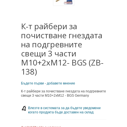
К-т райбери за
почистване гнездата
на подгревните
свещи 3 части
М10+2хМ12- BGS (ZB-
138)
Бъдете първи - добавете мнение
К-т райбери за почистване гнездата на подгревните
свещи 3 части М10+2хМ12 - BGS Germany
Влезте в системата за да бъдете уведомени
когато продукта бъде доставен на склад