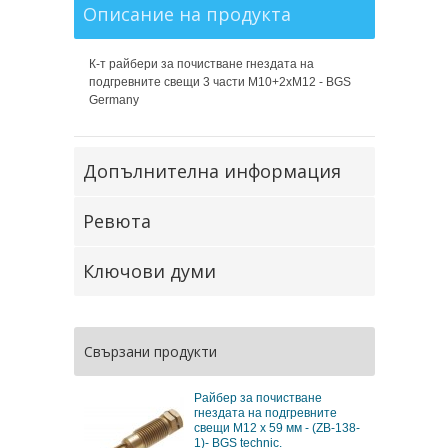
Описание на продукта
К-т райбери за почистване гнездата на
подгревните свещи 3 части М10+2хМ12 - BGS
Germany
Допълнителна информация
Ревюта
Ключови думи
Свързани продукти
Райбер за почистване
гнездата на подгревните
свещи М12 х 59 мм - (ZB-138-
1)- BGS technic.