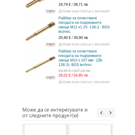
19,79 €
/
38,71 лв.
Добави към списък с желания
Райбер за почистване
гнездата на подгревните
свещи M12 x1.25- 138-2 - BGS
technic.
20,40 €
/
39,90 лв.
Добави към списък с желания
Райбер за почистване
гнездата на подгревните
свещи M10 x 107 мм - (ZB-
138-3)- BGS technic.
54,80 € / 107,18 лв.
28,02 € / 54,80 лв.
Добави към списък с желания
Може да се интересувате и
от следните продукт(и)