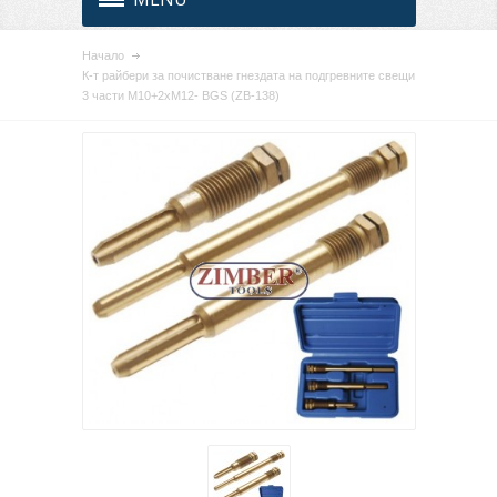
Начало
К-т райбери за почистване гнездата на подгревните свещи
3 части М10+2хМ12- BGS (ZB-138)