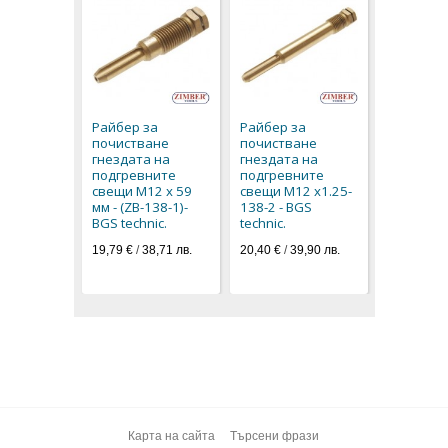
Райбер з
почиств
гнездата
Райбер за
Райбер за
подгрев
почистване
почистване
свещи M1
гнездата на
гнездата на
мм - (ZB-1
подгревните
подгревните
BGS techn
свещи М12 х 59
свещи M12 x1.25-
54,80 € / 1
мм - (ZB-138-1)-
138-2 - BGS
28,02 € / 5
BGS technic.
technic.
19,79 €
/
38,71 лв.
20,40 €
/
39,90 лв.
Карта на сайта
Търсени фрази