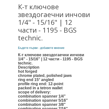
К-т ключове
звездогаечни инчови
1/4" - 15/16" | 12
части - 1195 - BGS
technic.
Бъдете първи - добавете мнение
К-т ключове звездогаечни инчови
1/4" - 15/16" | 12 части - 1195 - BGS
technic.
Description
hot forged
chrome plated, polished jaws
ring end 15° angled
profile ring end: 12-point
packed in a tetron wallet
scope of delivery:
combination spanner 1/4"
combination spanner 5/16"
combination spanner 3/8"
combination spanner 7/16"