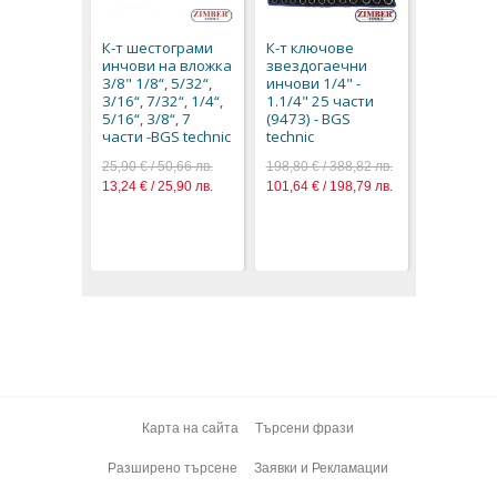
накрайни
вложки -
К-т шестограми
К-т ключове
размери 
инчови на вложка
звездогаечни
7/8" 11бр
3/8" 1/8“, 5/32“,
инчови 1/4" -
BGS techn
3/16“, 7/32“, 1/4“,
1.1/4" 25 части
108,90 € / 
5/16“, 3/8“, 7
(9473) - BGS
55,68 € / 1
части -BGS technic
technic
25,90 € / 50,66 лв.
198,80 € / 388,82 лв.
13,24 € / 25,90 лв.
101,64 € / 198,79 лв.
Карта на сайта
Търсени фрази
Разширено търсене
Заявки и Рекламации