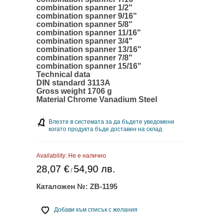
combination spanner 1/2"
combination spanner 9/16"
combination spanner 5/8"
combination spanner 11/16"
combination spanner 3/4"
combination spanner 13/16"
combination spanner 7/8"
combination spanner 15/16"
Technical data
DIN standard 3113A
Gross weight 1706 g
Material Chrome Vanadium Steel
Влезте в системата за да бъдете уведомени
когато продукта бъде доставен на склад
Availability:
Не е налично
28,07 €
54,90 лв.
/
Каталожен №:
ZB-1195
Добави към списък с желания