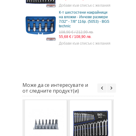
Добави към списък с желания
К-т шестостени накрайници
на вложки - Инчове размери
7/32" - 7/8" 11бр. (5053) - BGS
technic
108,90 € / 212,99 лв.
55,68 € / 108,90 лв.
Добави към списък с желания
Може да се интересувате и
от следните продукт(и)
К-т шест