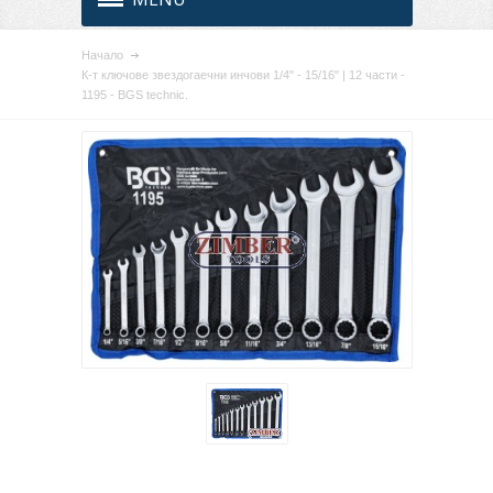
Начало
К-т ключове звездогаечни инчови 1/4" - 15/16" | 12 части -
1195 - BGS technic.