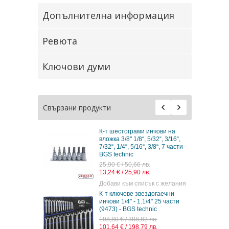
Допълнителна информация
Ревюта
Ключови думи
Свързани продукти
К-т шестограми инчови на
вложка 3/8" 1/8“, 5/32“, 3/16“,
7/32“, 1/4“, 5/16“, 3/8“, 7 части -
BGS technic
25,90 € / 50,66 лв.
13,24 € / 25,90 лв.
Добави към списък с желания
К-т ключове звездогаечни
инчови 1/4" - 1.1/4" 25 части
(9473) - BGS technic
198,80 € / 388,82 лв.
101,64 € / 198,79 лв.