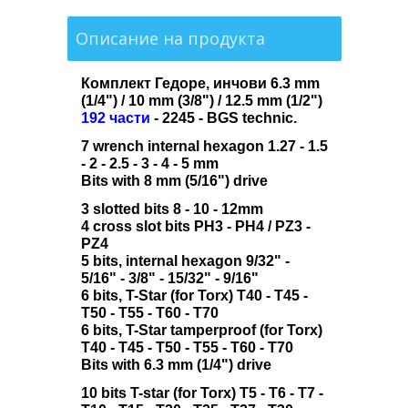
Описание на продукта
Комплект Гедоре, инчови 6.3 mm
(1/4") / 10 mm (3/8") / 12.5 mm (1/2")
192 части
- 2245 - BGS technic.
7 wrench internal hexagon 1.27 - 1.5
- 2 - 2.5 - 3 - 4 - 5 mm
Bits with 8 mm (5/16") drive
3 slotted bits 8 - 10 - 12mm
4 cross slot bits PH3 - PH4 / PZ3 -
PZ4
5 bits, internal hexagon 9/32" -
5/16" - 3/8" - 15/32" - 9/16"
6 bits, T-Star (for Torx) T40 - T45 -
T50 - T55 - T60 - T70
6 bits, T-Star tamperproof (for Torx)
T40 - T45 - T50 - T55 - T60 - T70
Bits with 6.3 mm (1/4") drive
10 bits T-star (for Torx) T5 - T6 - T7 -