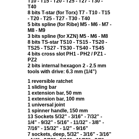
T10 - T15 - T20 - T25 - T27 - T30 -
T40
8 bits T-star (for Torx) T7 - T10 - T15
- T20 - T25 - T27 - T30 - T40
5 bits spline (for Ribe) M5 - M6 - M7 -
M8 - M9
3 bits spline (for XZN) M5 - M6 - M8
8 bits TS-star TS10 - TS15 - TS20 -
TS25 - TS27 - TS30 - TS40 - TS45
4 bits cross slot PH1 - PH2 / PZ1 -
PZ2
2 bits internal hexagon 2 - 2.5 mm
tools with drive: 6.3 mm (1/4")
1 reversible ratchet
1 sliding bar
1 extension bar, 50 mm
1 extension bar, 100 mm
1 universal joint
1 spinner handle, 150 mm
13 Sockets 5/32" - 3/16" - 7/32" -
1/4" - 9/32" - 5/16" - 11/32" - 3/8" -
7/16" - 15/32" - 1/2" - 9/16"
7 sockets, deep, 5/32" - 3/16" - 3/16"