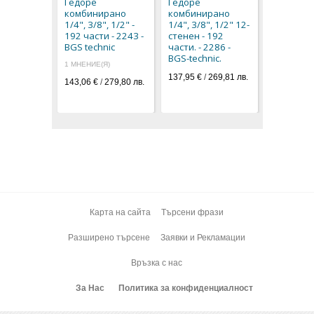
Гедоре
Гедоре
192 части
комбинирано
комбинирано
BGS techn
1/4", 3/8", 1/2" -
1/4", 3/8", 1/2" 12-
143,06 € / 
192 части - 2243 -
стенен - 192
127,72 € / 
BGS technic
части. - 2286 -
BGS-technic.
1 МНЕНИЕ(Я)
137,95 €
/
269,81 лв.
143,06 €
/
279,80 лв.
Карта на сайта
Търсени фрази
Разширено търсене
Заявки и Рекламации
Връзка с нас
За Нас
Политика за конфиденциалност