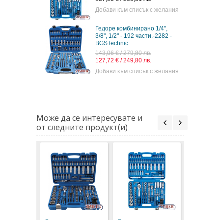
Добави към списък с желания
Гедоре комбинирано 1/4",
3/8", 1/2" - 192 части.-2282 -
BGS technic
143,06 € / 279,80 лв.
127,72 € / 249,80 лв.
Добави към списък с желания
Може да се интересувате и
от следните продукт(и)
Гедоре
комбини
1/4", 3/8"