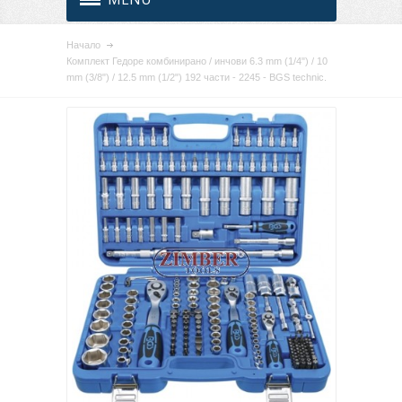
Начало
Комплект Гедоре комбинирано / инчови 6.3 mm (1/4") / 10
mm (3/8") / 12.5 mm (1/2") 192 части - 2245 - BGS technic.