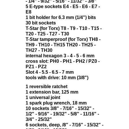
- 1/4" - 9/32" - 5/16" - 11/32" - 3/8"
5 E-type sockets E4 - E5 - E6 - E7 -
E8
1 bit holder for 6.3 mm (1/4") bits
30 bit sockets
T-Star (for Torx) T8 - T9 - T10 - T15 -
T20 - T25 - T27 - T30
T-Star tamperproof (for Torx) TH8 -
TH9 - TH10 - TH15 TH20 - TH25 -
TH27 - TH30
internal hexagon 3 - 4 - 5 - 6 mm
cross slot: PH0 - PH1 - PH2 / PZ0 -
PZ1 - PZ2
Slot 4 - 5.5 - 6.5 - 7 mm
tools with drive: 10 mm (3/8")
1 reversible ratchet
1 extension bar, 125 mm
1 universal joint
1 spark plug wrench, 18 mm
10 sockets 3/8" - 7/16" - 15/32" -
1/2" - 9/16" - 19/32" - 5/8" - 11/16" -
3/4" - 25/32"
6 sockets, deep, /8" - 7/16" - 15/32" -