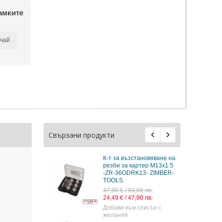
амките
чай
Свързани продукти
К-т за възстановяване на
резби за картер M13x1.5
-ZR-36ODRK13- ZIMBER-
TOOLS.
47,90 € / 93,68 лв.
24,49 € / 47,90 лв.
Добави към списък с
желания