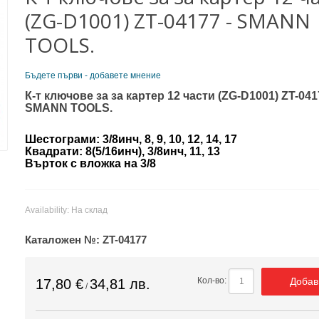
(ZG-D1001) ZT-04177 - SMANN
TOOLS.
Бъдете първи - добавете мнение
К-т ключове за за картер 12 части (ZG-D1001) ZT-041
SMANN TOOLS.
Шестограми: 3/8инч, 8, 9, 10, 12, 14, 17
Квадрати: 8(5/16инч), 3/8инч, 11, 13
Върток с вложка на 3/8
Availability:
На склад
Каталожен №:
ZT-04177
Добав
Кол-во:
17,80 €
34,81 лв.
/