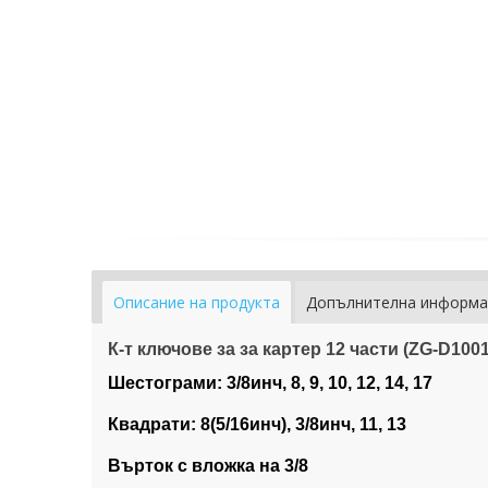
Описание на продукта
Допълнителна информа
К-т ключове за за картер 12 части (ZG-D100
Шестограми: 3/8инч, 8, 9, 10, 12, 14, 17
Квадрати: 8(5/16инч), 3/8инч, 11, 13
Върток с вложка на 3/8