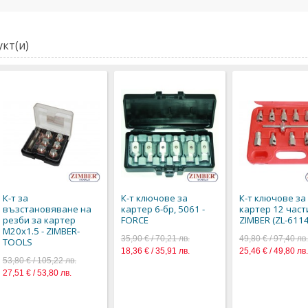
кт(и)
К-т за
К-т ключове за
К-т ключове за
възстановяване на
картер 6-бр, 5061 -
картер 12 части
резби за картер
FORCE
ZIMBER (ZL-6114
M20x1.5 - ZIMBER-
35,90 € / 70,21 лв.
49,80 € / 97,40 лв.
TOOLS
18,36 € / 35,91 лв.
25,46 € / 49,80 лв.
53,80 € / 105,22 лв.
27,51 € / 53,80 лв.