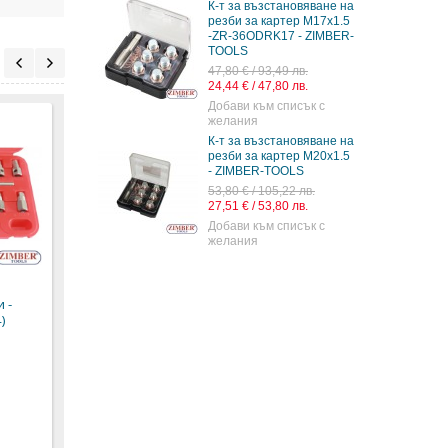
К-т за възстановяване на
резби за картер M17x1.5
-ZR-36ODRK17 - ZIMBER-
TOOLS
47,80 € / 93,49 лв.
24,44 € / 47,80 лв.
Добави към списък с
желания
К-т за възстановяване на
резби за картер M20x1.5
- ZIMBER-TOOLS
53,80 € / 105,22 лв.
27,51 € / 53,80 лв.
К-т ключове за
Ключ за картер
Ключ
Добави към списък с
картера 3/8" - 15
RENAULT - ZIMBER,ZR-
проб
желания
части, ZR-36DN3815 -
36TDPK - ZIMBER -
кути
ZIMBER-TOOLS
TOOLS.
VW,A
36AW
94,70 € / 185,22 лв.
7,90 € / 15,45 лв.
ZIMB
 -
48,42 € / 94,70 лв.
4,04 € / 7,90 лв.
)
11,80 
6,03 €