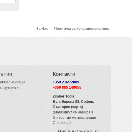
За Нас
Политика за конфиденциалност
татии
Контакти
ециализирани
+359 2 9272009
струменти
+359 885 149655
Zimber Tools
Бул. Европа 82,
София,
България (
карта
)
(Магазинът се намира в
близост до метростанция
Сливница)
Ние винаги сме на