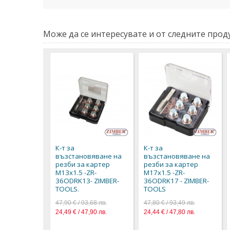
Може да се интересувате и от следните проду
К-т за
К-т за
възстановяване на
възстановяване на
резби за картер
резби за картер
M13x1.5 -ZR-
M17x1.5 -ZR-
36ODRK13- ZIMBER-
36ODRK17 - ZIMBER-
TOOLS.
TOOLS
47,90 € / 93,68 лв.
47,80 € / 93,49 лв.
24,49 € / 47,90 лв.
24,44 € / 47,80 лв.