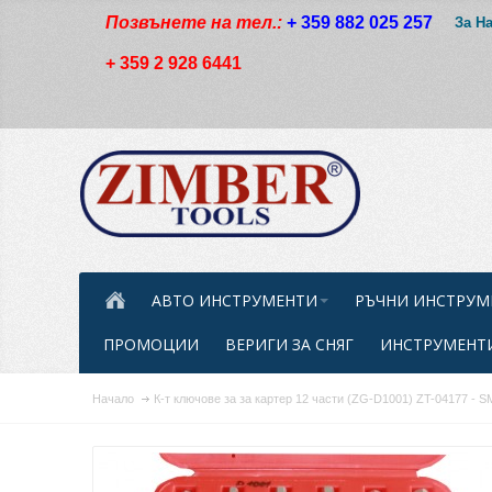
Позвънете на тел.:
+ 359 882 025 257
За Н
+ 359 2 928 6441
АВТО ИНСТРУМЕНТИ
РЪЧНИ ИНСТРУМ
ПРОМОЦИИ
ВЕРИГИ ЗА СНЯГ
ИНСТРУМЕНТИ
Начало
К-т ключове за за картер 12 части (ZG-D1001) ZT-04177 -