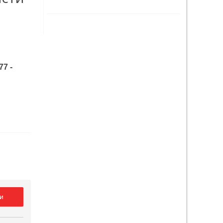
77 -
и