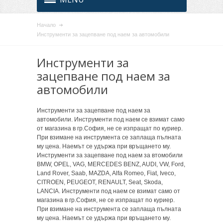
Начало
Инструменти за зацепване под наем за автомобили
Инструменти за
зацепване под наем за
автомобили
Инструменти за зацепване под наем за
автомобили. Инструменти под наем се взимат само
от магазина в гр.София, не се изпращат по куриер.
При взимане на инструмента се заплаща пълната
му цена. Наемът се удържа при връщането му.
Инструменти за зацепване под наем за втомобили
BMW, OPEL, VAG, MERCEDES BENZ, AUDI, VW, Ford,
Land Rover, Saab, MAZDA, Alfa Romeo, Fiat, Iveco,
CITROEN, PEUGEOT, RENAULT, Seat, Skoda,
LANCIA. Инструменти под наем се взимат само от
магазина в гр.София, не се изпращат по куриер.
При взимане на инструмента се заплаща пълната
му цена. Наемът се удържа при връщането му.