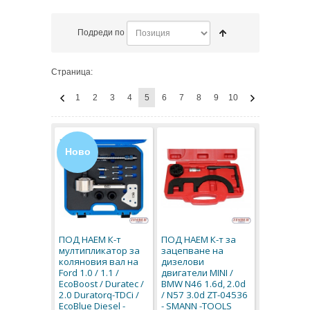
Подреди по
Страница:
1
2
3
4
5
6
7
8
9
10
Ново
ПОД НАЕМ К-т
ПОД НАЕМ К-т за
мултипликатор за
зацепване на
коляновия вал на
дизелови
Ford 1.0 / 1.1 /
двигатели MINI /
EcoBoost / Duratec /
BMW N46 1.6d, 2.0d
2.0 Duratorq-TDCi /
/ N57 3.0d ZT-04536
EcoBlue Diesel -
- SMANN -TOOLS