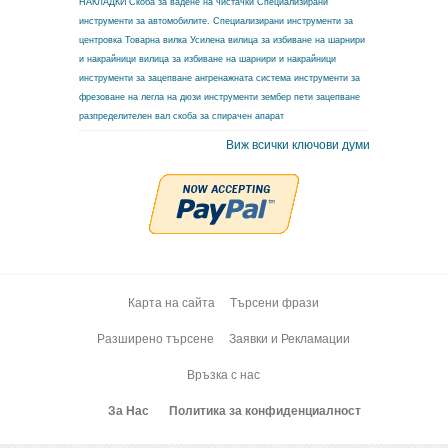
НАКЛАДКИ
Скоба за вадене на чистачки
Специализирани
инструменти за автомобилите.
Специализирани инструменти за
центровка
Товарна вилка
Усилена вилица за избиване на шарнири
и накрайници
вилица за избиване на шарнири и накрайници
инструменти за зацепване ангренажната система
инструменти за
фрезоване на легла на дюзи
инструменти зембер
пети зацепване
разпределителен вал
скоба за спирачен апарат
Виж всички ключови думи
Карта на сайта
Търсени фрази
Разширено търсене
Заявки и Рекламации
Връзка с нас
За Нас
Политика за конфиденциалност