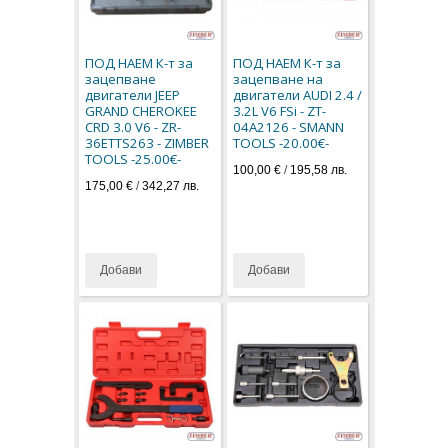
ПОД НАЕМ К-т за
ПОД НАЕМ К-т за
зацепване
зацепване на
двигатели JEEP
двигатели AUDI 2.4 /
GRAND CHEROKEE
3.2L V6 FSi - ZT-
CRD 3.0 V6 - ZR-
04A2126 - SMANN
36ETTS263 - ZIMBER
TOOLS -20.00€-
TOOLS -25.00€-
100,00 €
/
195,58 лв.
175,00 €
/
342,27 лв.
Добави
Добави