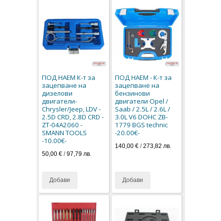
ПОД НАЕМ К-т за
ПОД НАЕМ - К-т за
зацепване на
зацепване на
дизелови
бензинови
двигатели-
двигатели Opel /
Chrysler/Jeep, LDV -
Saab / 2.5L / 2.6L /
2.5D CRD, 2.8D CRD -
3.0L V6 DOHC ZB-
ZT-04A2060 -
1779 BGS technic
SMANN TOOLS
-20.00€-
-10.00€-
140,00 €
/
273,82 лв.
50,00 €
/
97,79 лв.
Добави
Добави