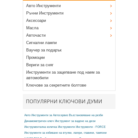
Авто Инструменти
Ръчни Инструменти
Аксесоари
Масла
Авточасти
Сигнални лампи
Ваучер за подарък
Промоции
Вериги за сняг
Инструменти за зацепване под наем за
автомобили
Ключове за секретните болтове
ПОПУЛЯРНИ КЛЮЧОВИ ДУМИ
Авто Инструменти за Автосервиз
Възстановяване на резби
Динамометричен ключ
Инструмент за вадене на дюзи
Инструментална количка
Инструменти
Инструменти - FORCE
Инструменти за избиване на втулки, лагери, главини, тампони