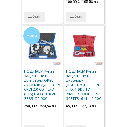
100,00 €
/
195,58 лв.
Добави
Добави
Ново
ПОД НАЕМ К-т за
ПОД НАЕМ К-т за
зацепване на
зацепване на
двигатели OPEL
дизелови
Astra K Insignia B 1.5
двигатели Fiat 1.7D
CRDI 2.0 CDTi LXD
/ TD, 1.9D / TD -
(B16) LSQ (Z18) ZR-
ZIMBER-TOOLS - ZR-
3333 -50.00€-
36ETTS16-N -15.00€-
350,00 €
/
684,54 лв.
65,00 €
/
127,13 лв.