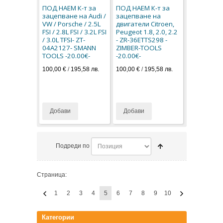
ПОД НАЕМ К-т за
ПОД НАЕМ К-т за
зацепване на Audi /
зацепване на
VW / Porsche / 2.5L
двигатели Citroen,
FSI / 2.8L FSI / 3.2L FSI
Peugeot 1.8, 2.0, 2.2
/ 3.0L TFSI- ZT-
- ZR-36ETTS298 -
04A2127- SMANN
ZIMBER-TOOLS
TOOLS -20.00€-
-20.00€-
100,00 €
/
195,58 лв.
100,00 €
/
195,58 лв.
Добави
Добави
Подреди по
Страница:
1
2
3
4
5
6
7
8
9
10
Категории