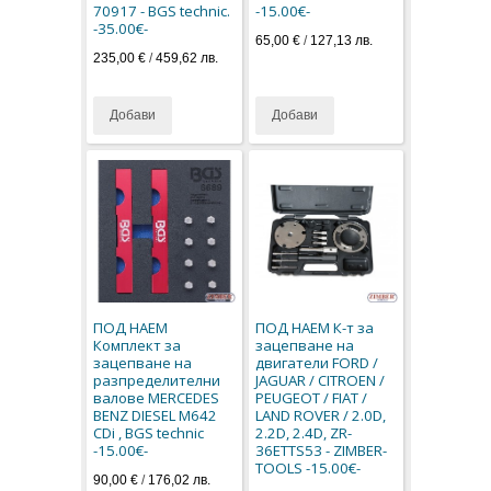
70917 - BGS technic.
-15.00€-
-35.00€-
65,00 €
/
127,13 лв.
235,00 €
/
459,62 лв.
Добави
Добави
ПОД НАЕМ
ПОД НАЕМ К-т за
Комплект за
зацепване на
зацепване на
двигатели FORD /
разпределителни
JAGUAR / CITROEN /
валове MERCEDES
PEUGEOT / FIAT /
BENZ DIESEL M642
LAND ROVER / 2.0D,
CDi , BGS technic
2.2D, 2.4D, ZR-
-15.00€-
36ETTS53 - ZIMBER-
TOOLS -15.00€-
90,00 €
/
176,02 лв.