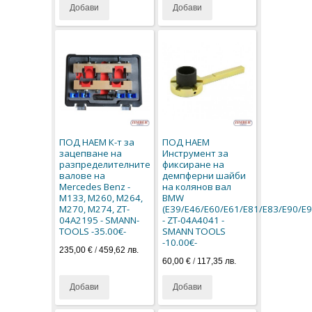
Добави
Добави
ПОД НАЕМ К-т за
ПОД НАЕМ
зацепване на
Инструмент за
разпределителните
фиксиране на
валове на
демпферни шайби
Mercedes Benz -
на колянов вал
M133, M260, M264,
BMW
M270, M274, ZT-
(E39/E46/E60/E61/E81/E83/E90/E9
04A2195 - SMANN-
- ZT-04A4041 -
TOOLS -35.00€-
SMANN TOOLS
-10.00€-
235,00 €
/
459,62 лв.
60,00 €
/
117,35 лв.
Добави
Добави