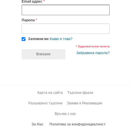
Email адрес
Парола
Запомни ме
Какво е това?
* Задължителни полета
Забравена парола?
Влизане
Карта на сайта
Търсени фрази
Разширено търсене
Заявки и Рекламации
Връзка с нас
За Нас
Политика за конфиденциалност