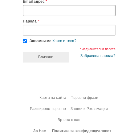
Email адрес
Парола
Запомни ме
Какво е това?
* Задължителни полета
Забравена парола?
Влизане
Карта на сайта
Търсени фрази
Разширено търсене
Заявки и Рекламации
Връзка с нас
За Нас
Политика за конфиденциалност