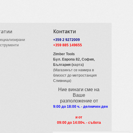
татии
Контакти
ециализирани
+359 2 9272009
струменти
+359 885 149655
Zimber Tools
Бул. Европа 82,
София,
България (
карта
)
(Магазинът се намира в
близост до метростанция
Сливница)
Ние винаги сме на
Ваше
разположение от
9:00 до 18:00 ч. - делничен ден
и от
09
:00 до 14:00ч. - събота