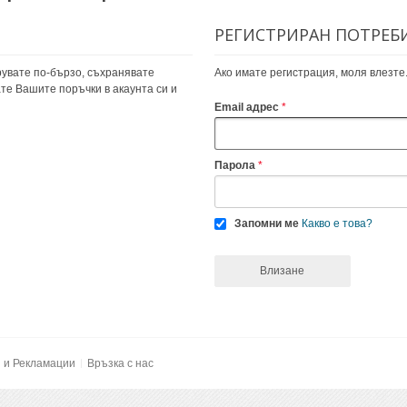
РЕГИСТРИРАН ПОТРЕБ
увате по-бързо, съхранявате
Ако имате регистрация, моля влезте
те Вашите поръчки в акаунта си и
Email адрес
Парола
Запомни ме
Какво е това?
Влизане
и и Рекламации
Връзка с нас