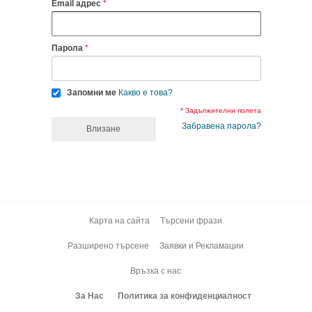
Email адрес
Парола
Запомни ме
Какво е това?
* Задължителни полета
Забравена парола?
Влизане
Карта на сайта
Търсени фрази
Разширено търсене
Заявки и Рекламации
Връзка с нас
За Нас
Политика за конфиденциалност