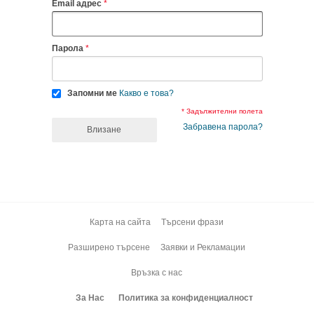
Email адрес
Парола
Запомни ме
Какво е това?
* Задължителни полета
Забравена парола?
Влизане
Карта на сайта
Търсени фрази
Разширено търсене
Заявки и Рекламации
Връзка с нас
За Нас
Политика за конфиденциалност