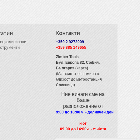
татии
Контакти
ециализирани
+359 2 9272009
струменти
+359 885 149655
Zimber Tools
Бул. Европа 82,
София,
България (
карта
)
(Магазинът се намира в
близост до метростанция
Сливница)
Ние винаги сме на
Ваше
разположение от
9:00 до 18:00 ч. - делничен ден
и от
09
:00 до 14:00ч. - събота