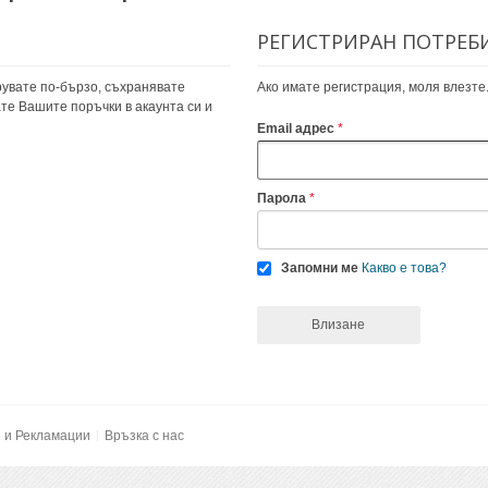
РЕГИСТРИРАН ПОТРЕБ
увате по-бързо, съхранявате
Ако имате регистрация, моля влезте
те Вашите поръчки в акаунта си и
Email адрес
Парола
Запомни ме
Какво е това?
Влизане
и и Рекламации
Връзка с нас