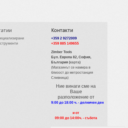
татии
Контакти
ециализирани
+359 2 9272009
струменти
+359 885 149655
Zimber Tools
Бул. Европа 82,
София,
България (
карта
)
(Магазинът се намира в
близост до метростанция
Сливница)
Ние винаги сме на
Ваше
разположение от
9:00 до 18:00 ч. - делничен ден
и от
09
:00 до 14:00ч. - събота