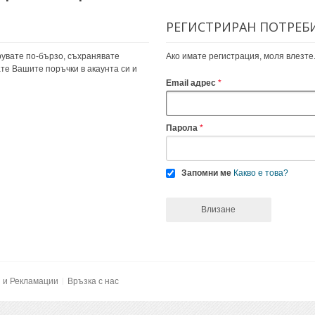
РЕГИСТРИРАН ПОТРЕБ
увате по-бързо, съхранявате
Ако имате регистрация, моля влезте
те Вашите поръчки в акаунта си и
Email адрес
Парола
Запомни ме
Какво е това?
Влизане
и и Рекламации
Връзка с нас