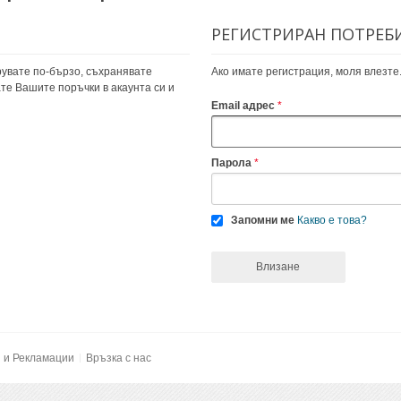
РЕГИСТРИРАН ПОТРЕБ
увате по-бързо, съхранявате
Ако имате регистрация, моля влезте
те Вашите поръчки в акаунта си и
Email адрес
Парола
Запомни ме
Какво е това?
Влизане
и и Рекламации
Връзка с нас