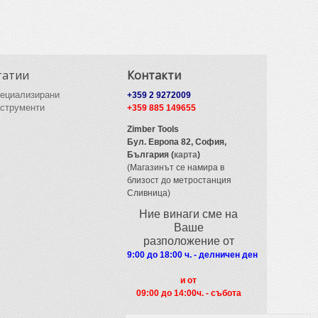
татии
Контакти
ециализирани
+359 2 9272009
струменти
+359 885 149655
Zimber Tools
Бул. Европа 82,
София,
България (
карта
)
(Магазинът се намира в
близост до метростанция
Сливница)
Ние винаги сме на
Ваше
разположение от
9:00 до 18:00 ч. - делничен ден
и от
09
:00 до 14:00ч. - събота