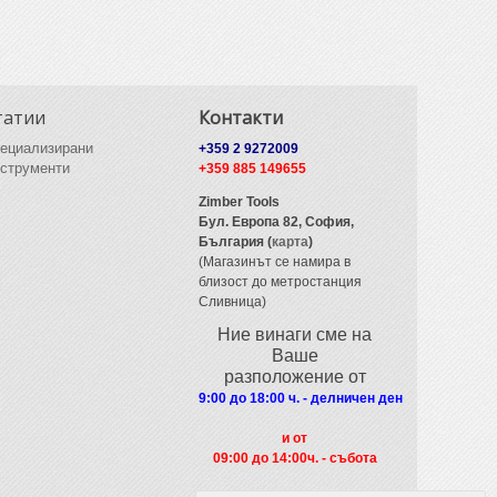
татии
Контакти
ециализирани
+359 2 9272009
струменти
+359 885 149655
Zimber Tools
Бул. Европа 82,
София,
България (
карта
)
(Магазинът се намира в
близост до метростанция
Сливница)
Ние винаги сме на
Ваше
разположение от
9:00 до 18:00 ч. - делничен ден
и от
09
:00 до 14:00ч. - събота