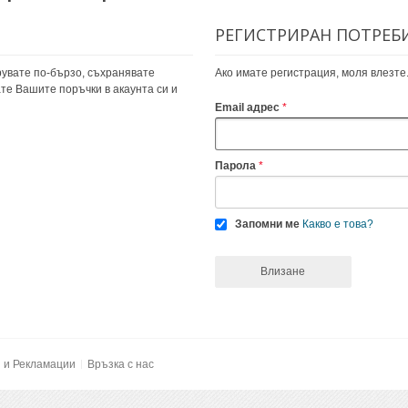
РЕГИСТРИРАН ПОТРЕБ
увате по-бързо, съхранявате
Ако имате регистрация, моля влезте
те Вашите поръчки в акаунта си и
Email адрес
Парола
Запомни ме
Какво е това?
Влизане
и и Рекламации
Връзка с нас