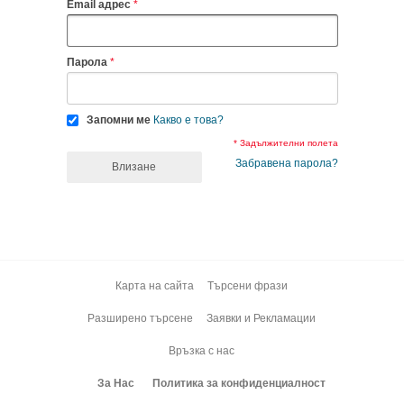
Email адрес
Парола
Запомни ме
Какво е това?
* Задължителни полета
Забравена парола?
Влизане
Карта на сайта
Търсени фрази
Разширено търсене
Заявки и Рекламации
Връзка с нас
За Нас
Политика за конфиденциалност